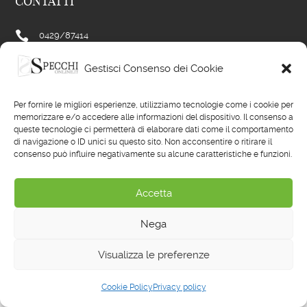
CONTATTI

0429/
87414

0429/
87414
Gestisci Consenso dei Cookie

info@specchionline.it

facebook.com/specchionline
Per fornire le migliori esperienze, utilizziamo tecnologie come i cookie per

memorizzare e/o accedere alle informazioni del dispositivo. Il consenso a
instagram.com/specchionline.it
queste tecnologie ci permetterà di elaborare dati come il comportamento
di navigazione o ID unici su questo sito. Non acconsentire o ritirare il
consenso può influire negativamente su alcune caratteristiche e funzioni.
INFORMAZIONI
Accetta
Chi siamo
Domande frequenti
Nega
Spedizioni e consegne
Visualizza le preferenze
Modalità di pagamento
Resi e rimborsi
U


a
Cookie Policy
Privacy policy