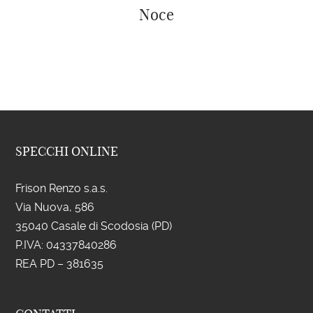
Noce
SPECCHI ONLINE
Frison Renzo s.a.s.
Via Nuova, 586
35040 Casale di Scodosia (PD)
P.IVA: 043
37840286
REA PD – 381635