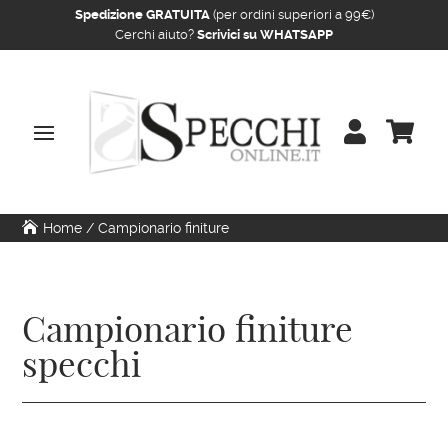
Spedizione GRATUITA
(per ordini superiori a 99€)
Cerchi aiuto?
Scrivici su WHATSAPP


Home
/
Campionario finiture
Campionario finiture
specchi