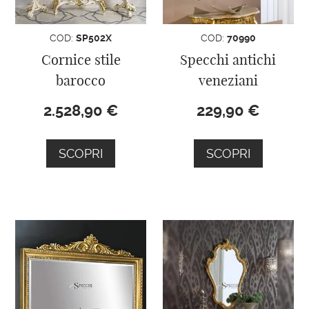
COD:
SP502X
COD:
70990
Cornice stile
Specchi antichi
barocco
veneziani
2.528,90
€
229,90
€
SCOPRI
SCOPRI