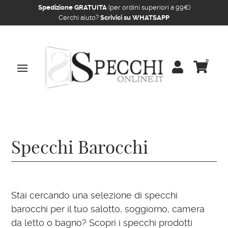
Spedizione GRATUITA
(per ordini superiori a 99€)
Cerchi aiuto?
Scrivici su WHATSAPP
0


Home
/ Specchi Barocchi
Specchi Barocchi
Stai cercando una selezione di specchi
barocchi per il tuo salotto, soggiorno, camera
da letto o bagno? Scopri i specchi prodotti