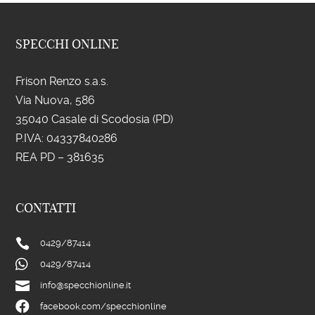
SPECCHI ONLINE
Frison Renzo s.a.s.
Via Nuova, 586
35040 Casale di Scodosia (PD)
P.IVA: 043
37840286
REA PD – 381635
CONTATTI

0429/
87414

0429/
87414

info@specchionline.it

facebook.com/specchionline