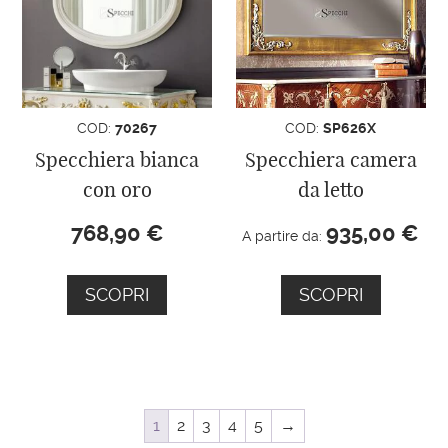
COD:
70267
COD:
SP626X
Specchiera bianca
Specchiera camera
con oro
da letto
768,90
€
935,00
€
A partire da:
SCOPRI
SCOPRI
1
2
3
4
5
→