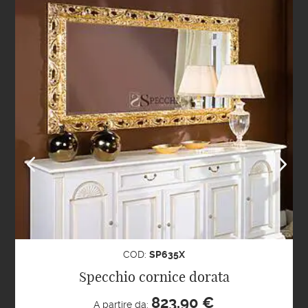
COD:
SP635X
Specchio cornice dorata
823,90
€
A partire da: