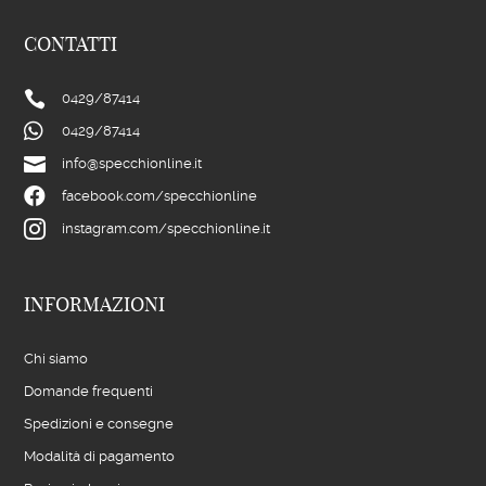
CONTATTI

0429/
87414

0429/
87414

info@specchionline.it

facebook.com/specchionline

instagram.com/specchionline.it
INFORMAZIONI
Chi siamo
Domande frequenti
Spedizioni e consegne
Modalità di pagamento