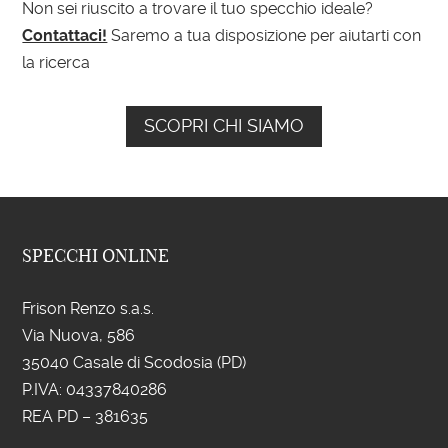
Non sei riuscito a trovare il tuo specchio ideale?
Contattaci!
Saremo a tua disposizione per aiutarti con
la ricerca
SCOPRI CHI SIAMO
SPECCHI ONLINE
Frison Renzo s.a.s.
Via Nuova, 586
35040 Casale di Scodosia (PD)
P.IVA: 043
37840286
REA PD – 381635