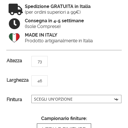

Spedizione GRATUITA in Italia
(per ordini superiori a 99€)

Consegna in 4-5 settimane
(Isole Comprese)
MADE IN ITALY
Prodotto artigianalmente in Italia
A
Altezza
73
l
t
Larghezza
46
e
r
n
Finitura
a
t
Campionario finiture:
i