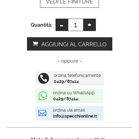
VEDI LE FINITURE
v
e
:
-
+
Cornice
Quantità:
barocca
disegno
AGGIUNGI AL CARRELLO
quantità
– oppure –
ordina telefonicamente

0429/87414
ordina su WhatsApp

0429/87414
ordina via email

info@specchionline.it