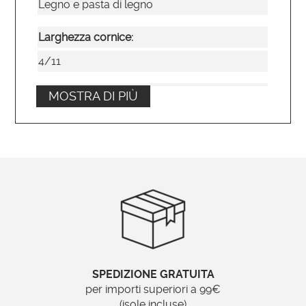
Legno e pasta di legno
Larghezza cornice:
4/11
Tipo di specchio:
MOSTRA DI PIÙ
Liscio
Posizionamento:
Verticale
Ordinabile su misura?
No
Brand:
SPEDIZIONE GRATUITA
Specchionline.it
per importi superiori a 99€
(isole incluse)