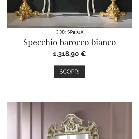
COD:
SP504X
Specchio barocco bianco
1.318,90
€
SCOPRI