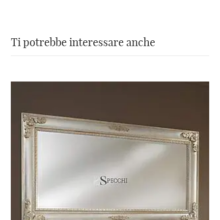
Lo specchio all’interno è liscio e di 4mm di
spessore.
Ti potrebbe interessare anche
La lavorazione artigianale del
nostro specchio ornamentale in
stile barocco lo rende un oggetto
unico e particolare
Specchionline.it
con una vasta scelta di
articoli prodotti artigianalmente secondo
rigorosi standard produttivi, nasce con l’idea
di aiutarti a trovare la
migliore cornice
per
decorare la tua casa
.
Ogni prodotto
, per come viene realizzato,
è
un pezzo unico
. Questo
specchio
barocco
attirerà la vostra attenzione in