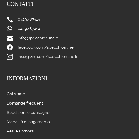
CONTATTI

0429/
87414

0429/
87414

info@specchionline.it

facebook.com/specchionline

instagram.com/specchionline.it
INFORMAZIONI
Chi siamo
Domande frequenti
Spedizioni e consegne
Modalità di pagamento
Resi e rimborsi