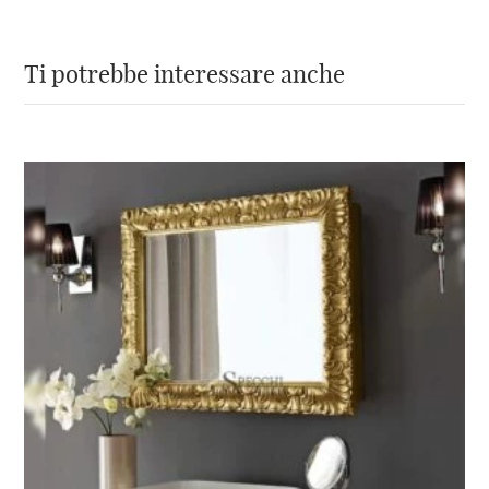
Ti potrebbe interessare anche
In sintesi, questa cornice dorata è un pezzo
unico ed elegante,
realizzato in legno e
pasta di legno
, con finitura dorata a mano,
perfetto per esaltare qualsiasi immagine o
specchio, ideale per arredare la casa o creare
un’atmosfera professionale in ufficio,
personalizzabile nella dimensione.
Non hai trovato lo specchio
moderno per ingresso che
cercavi?
Sfoglia il
nostro catalogo
o scrivici