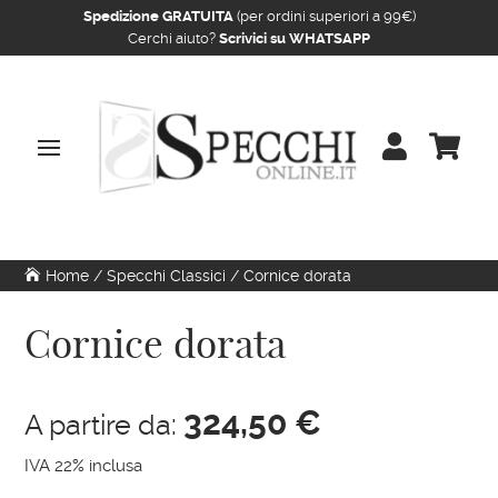
Spedizione GRATUITA
(per ordini superiori a 99€)
Cerchi aiuto?
Scrivici su WHATSAPP


Home
/
Specchi Classici
/ Cornice dorata
Cornice dorata
324,50
€
A partire da:
IVA 22% inclusa