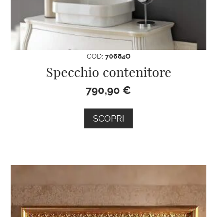
su whatsapp o scrivi a
info@specchionline.it
, inviandoci
la foto del modello che hai scelto.
Ti aiuteremo con la tua ricerca!
COD:
70684O
Specchio contenitore
790,90
€
SCOPRI