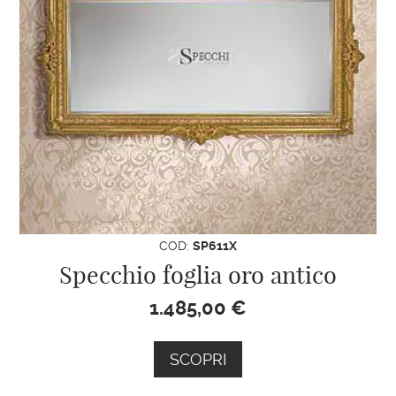
COD:
SP611X
Specchio foglia oro antico
1.485,00
€
SCOPRI