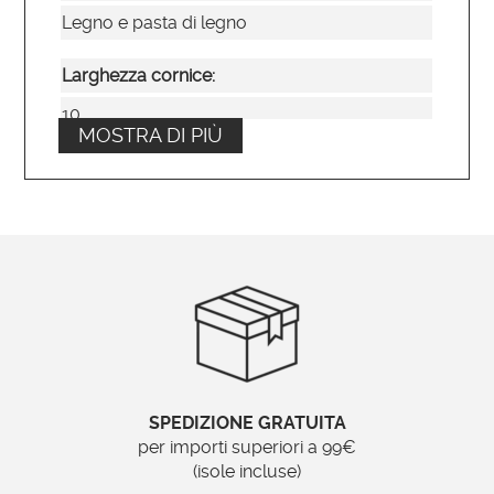
Legno e pasta di legno
Larghezza cornice:
10
MOSTRA DI PIÙ
Tipo di specchio:
Liscio
Posizionamento:
Verticale e orizzontale
Ordinabile su misura?
Si
SPEDIZIONE GRATUITA
Brand:
per importi superiori a 99€
(isole incluse)
Specchionline.it