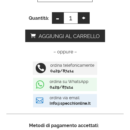
-
+
Cornice
Quantità:
dorata
quantità
AGGIUNGI AL CARRELLO
– oppure –
ordina telefonicamente

0429/87414
ordina su WhatsApp

0429/87414
ordina via email

info@specchionline.it
Metodi di pagamento accettati: