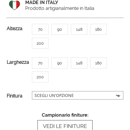
MADE IN ITALY
Prodotto artigianalmente in Italia
A
Altezza
70
90
148
180
l
t
200
e
r
Larghezza
70
90
148
180
n
a
200
t
i
Finitura
v
e
:
Campionario finiture:
VEDI LE FINITURE