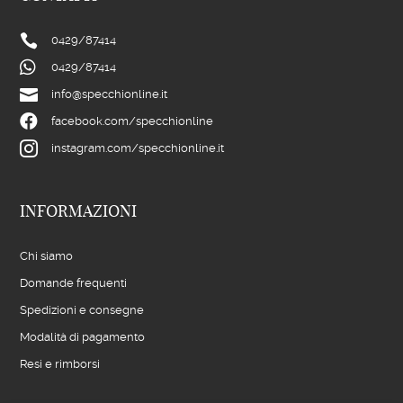

0429/
87414

0429/
87414

info@specchionline.it

facebook.com/specchionline

instagram.com/specchionline.it
INFORMAZIONI
Chi siamo
Domande frequenti
Spedizioni e consegne
Modalità di pagamento
Resi e rimborsi