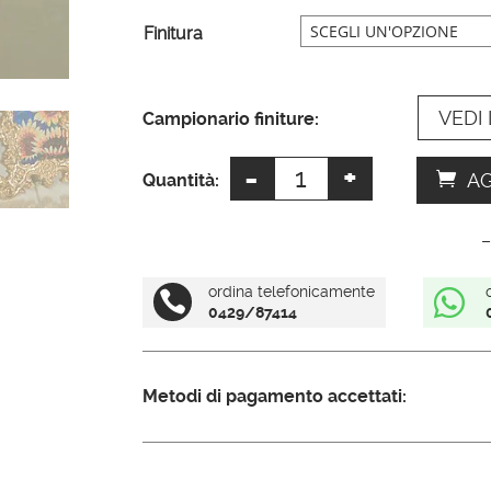
n
Finitura
a
t
VEDI 
i
Campionario finiture:
v
-
+
Portafoto
e
AG
Quantità:
barocco
:
quantità
–
ordina telefonicamente


0429/87414
Metodi di pagamento accettati: