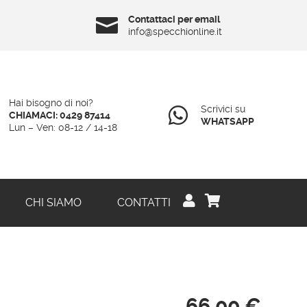
Contattaci per email

info@specchionline.it
Hai bisogno di noi?
Scrivici su

CHIAMACI: 0429 87414
WHATSAPP
Lun – Ven: 08-12 / 14-18


CHI SIAMO
CONTATTI
66,00
€