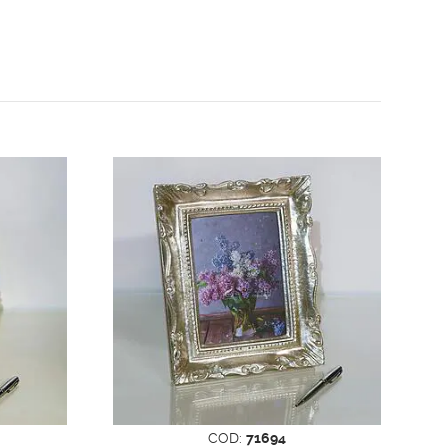
COD:
71694