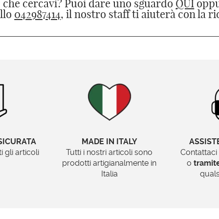
o che cercavi? Puoi dare uno sguardo
QUI
oppu
llo
042987414
, il nostro staff ti aiuterà con la r
SICURATA
MADE IN ITALY
ASSIST
gli articoli
Tutti i nostri articoli sono
Contattaci
prodotti artigianalmente in
o
trami
Italia
quals