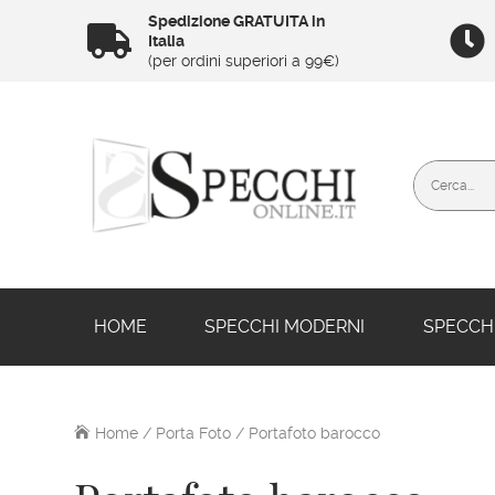
Spedizione GRATUITA in


Italia
(per ordini superiori a 99€)
HOME
SPECCHI MODERNI
SPECCHI
Home
/
Porta Foto
/ Portafoto barocco