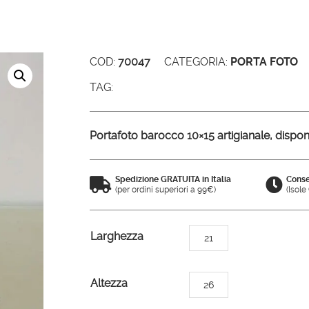
COD:
70047
CATEGORIA:
PORTA FOTO
TAG:
Portafoto barocco 10×15 artigianale, disponib
Spedizione GRATUITA in Italia
Conse


(per ordini superiori a 99€)
(Isol
A
Larghezza
21
l
t
Altezza
26
e
r