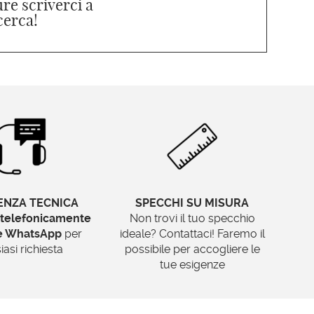
re scriverci a
icerca!
ENZA TECNICA
SPECCHI SU MISURA
telefonicamente
Non trovi il tuo specchio
te WhatsApp
per
ideale? Contattaci! Faremo il
iasi richiesta
possibile per accogliere le
tue esigenze