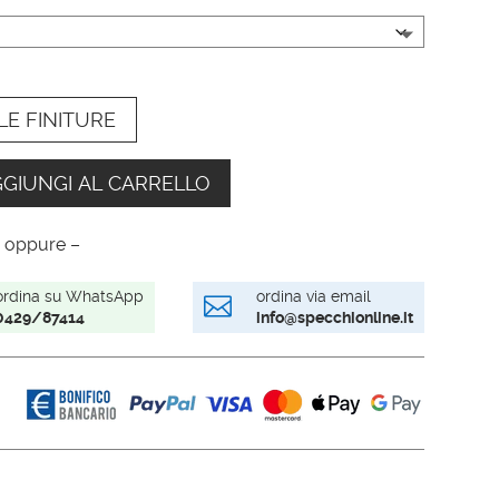
LE FINITURE
GIUNGI AL CARRELLO
 oppure –
ordina su WhatsApp
ordina via email

0429/87414
info@specchionline.it