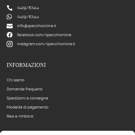

0429/
87414

0429/
87414

info@specchionline.it

facebook.com/specchionline

instagram.com/specchionline.it
INFORMAZIONI
Chi siamo
Domande frequenti
Spedizioni e consegne
Modalità di pagamento
Resi e rimborsi