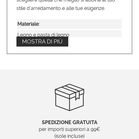
stile d’arredamento e alle tue esigenze.
Materiale:
Legno e pasta di legno
MOSTRA DI PIÙ
Larghezza cornice:
14,5
Tipo di specchio:
Liscio
Posizionamento:
Verticale o orizzontale
SPEDIZIONE GRATUITA
Ordinabile su misura?
per importi superiori a 99€
(isole incluse)
No