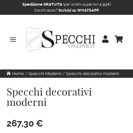
Spedizione GRATUITA
(per ordini superiori a 99€)
Cerchi aiuto?
Scrivici su WHATSAPP


Home
/
Specchi Moderni
/ Specchi decorativi moderni
Specchi decorativi
moderni
267,30
€