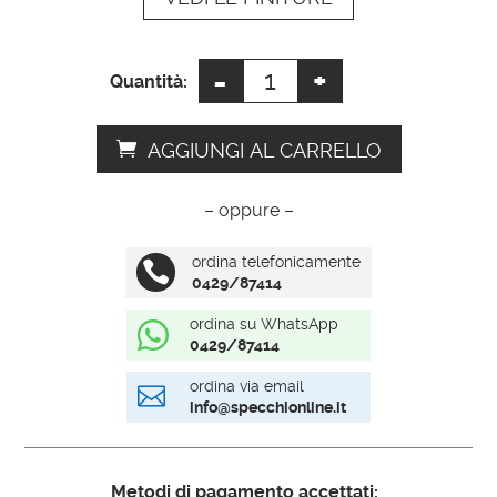
e
:
-
+
Specchi
Quantità:
decorativi
moderni
AGGIUNGI AL CARRELLO
quantità
– oppure –
ordina telefonicamente

0429/87414
ordina su WhatsApp

0429/87414
ordina via email

info@specchionline.it
Metodi di pagamento accettati: