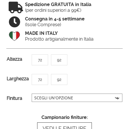

Spedizione GRATUITA in Italia
(per ordini superiori a 99€)

Consegna in 4-5 settimane
(Isole Comprese)
MADE IN ITALY
Prodotto artigianalmente in Italia
A
Altezza
72
92
l
t
Larghezza
72
92
e
r
n
Finitura
a
t
Campionario finiture:
i
VEDI LE FINITURE
v