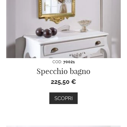
a
info@specchionline.it
,
inviandoci la foto del modello che
hai scelto.
Ti aiuteremo con la tua ricerca!
COD:
70021
Specchio bagno
225,50
€
SCOPRI