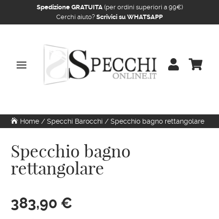
Spedizione GRATUITA
(per ordini superiori a 99€)
Cerchi aiuto?
Scrivici su WHATSAPP


Home
/
Specchi Barocchi
/ Specchio bagno rettangolare
Specchio bagno
rettangolare
383,90
€