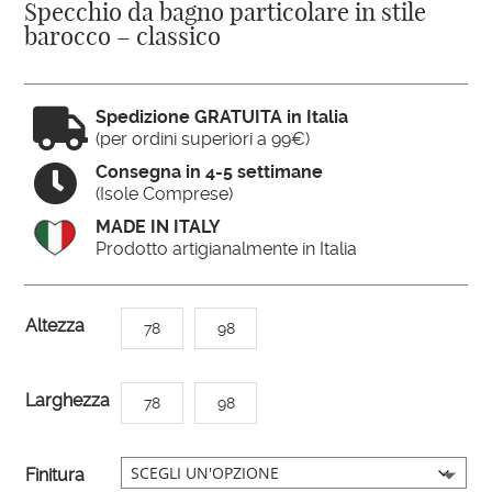
Specchio da bagno particolare in stile
barocco – classico

Spedizione GRATUITA in Italia
(per ordini superiori a 99€)

Consegna in 4-5 settimane
(Isole Comprese)
MADE IN ITALY
Prodotto artigianalmente in Italia
A
Altezza
78
98
l
t
Larghezza
78
98
e
r
n
Finitura