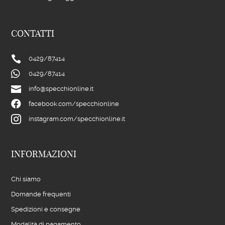
CONTATTI

0429/
87414

0429/
87414

info@specchionline.it

facebook.com/specchionline

instagram.com/specchionline.it
INFORMAZIONI
Chi siamo
Domande frequenti
Spedizioni e consegne
Modalità di pagamento