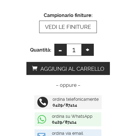
a
t
Campionario finiture:
i
VEDI LE FINITURE
v
e
:
-
+
Specchio
Quantità:
bagno
rettangolare
AGGIUNGI AL CARRELLO
quantità
– oppure –
ordina telefonicamente

0429/87414
ordina su WhatsApp

0429/87414
ordina via email