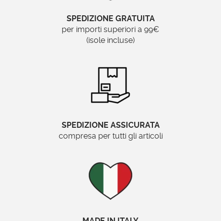
No
SPEDIZIONE GRATUITA
per importi superiori a 99€
Brand:
(isole incluse)
Specchionline.it
Come viene realizzato e
assemblato lo specchio decorativo
classico?
SPEDIZIONE ASSICURATA
compresa per tutti gli articoli
Questo
specchio bagno rettangolare
può
essere posizionato nel salotto, in camera da
letto o addirittura in bagno, grazie all’alta
qualità della vernice che viene applicata su
tutta la superficie della cornice.
Questo prodotto,
MADE IN ITALY
assemblato a mano
dai