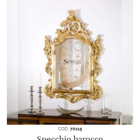
COD:
70115
Specchio barocco