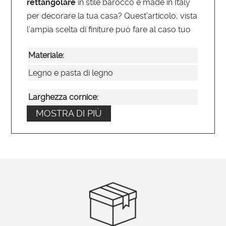
rettangolare
in stile barocco e made in Italy
per decorare la tua casa? Quest’articolo, vista
l’ampia scelta di finiture può fare al caso tuo
Materiale:
Legno e pasta di legno
Larghezza cornice:
MOSTRA DI PIÙ
9
Tipo di specchio:
Molato – Bisellato
Posizionamento:
Verticale o orizzontale
Ordinabile su misura?