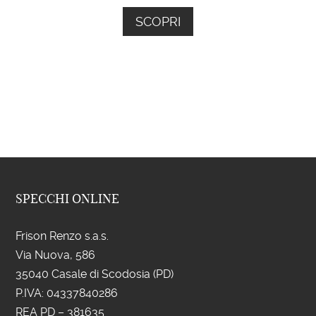
SCOPRI
SPECCHI ONLINE
Frison Renzo s.a.s.
Via Nuova, 586
35040 Casale di Scodosia (PD)
P.IVA: 043
37840286
REA PD – 381635