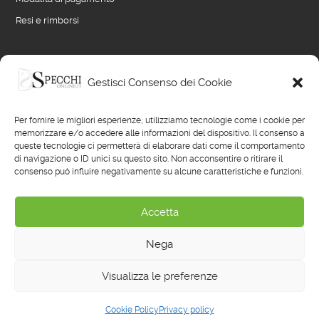
Resi e rimborsi
LINK UTILI
Gestisci Consenso dei Cookie
Blog
Per fornire le migliori esperienze, utilizziamo tecnologie come i cookie per
Termini e condizioni di vendita
memorizzare e/o accedere alle informazioni del dispositivo. Il consenso a
queste tecnologie ci permetterà di elaborare dati come il comportamento
Privacy policy
di navigazione o ID unici su questo sito. Non acconsentire o ritirare il
consenso può influire negativamente su alcune caratteristiche e funzioni.
Cookie policy
Reimposta preferenze cookie
Accetta
Nega
© 2022 - 2026
Il Mobile Classico Italiano
- Designed with ♥ by
Anna
Visualizza le preferenze
Franchin
U


a
Cookie Policy
Privacy policy