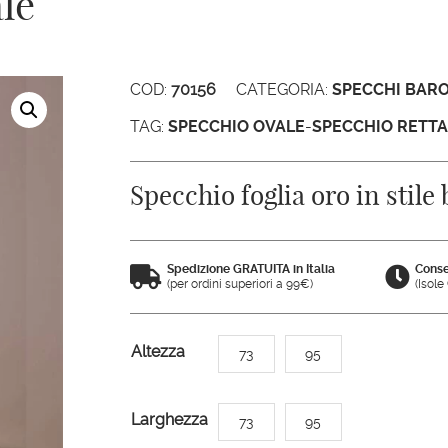
le
COD:
70156
CATEGORIA:
SPECCHI BAR
TAG:
SPECCHIO OVALE
-
SPECCHIO RETT
Specchio foglia oro in stile
Spedizione GRATUITA in Italia
Conse


(per ordini superiori a 99€)
(Isol
A
Altezza
73
95
l
t
Larghezza
73
95
e