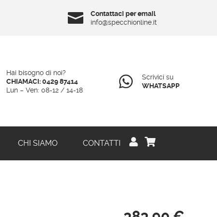
Contattaci per email

info@specchionline.it
Hai bisogno di noi?
Scrivici su

CHIAMACI: 0429 87414
WHATSAPP
Lun – Ven: 08-12 / 14-18


CHI SIAMO
CONTATTI
383,90
€