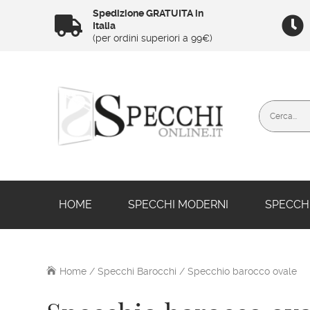
Spedizione GRATUITA in


Italia
(per ordini superiori a 99€)
HOME
SPECCHI MODERNI
SPECCHI
Home
/
Specchi Barocchi
/ Specchio barocco ovale