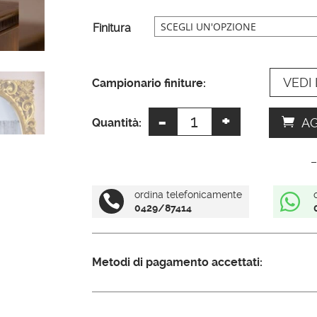
r
n
Finitura
a
t
VEDI 
i
Campionario finiture:
v
-
+
Specchio
e
AG
Quantità:
barocco
:
ovale
–
quantità
ordina telefonicamente


0429/87414
Metodi di pagamento accettati: