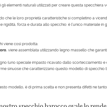
ti gli elementi naturali utilizzati per creare questa specchier
o che le loro proprietà caratteristiche si completino a vicend
e rigidità, forza e durata allo specchio: è l’unico materiale in 
i viene così prodotta:
 oro
, viene assemblata utilizzando legno massello che garantis
egno (uno speciale impasto ricavato dallo scortecciamento e da
forme sinuose che caratterizzano questo modello di specchio 
 questo modello, è di prima scelta e non presenta difetti ne t
 nostro specchio barocco ovale lo rende 