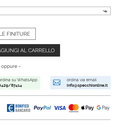
LE FINITURE
GIUNGI AL CARRELLO
 oppure –
ordina su WhatsApp
ordina via email

0429/87414
info@specchionline.it