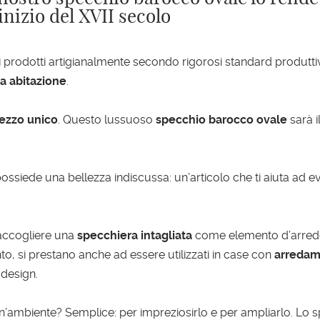
l’inizio del XVII secolo
i prodotti artigianalmente secondo rigorosi standard produttivi,
a abitazione
.
ezzo unico
. Questo lussuoso
specchio barocco ovale
sarà i
possiede una bellezza indiscussa: un’articolo che ti aiuta ad e
d accogliere una
specchiera intagliata
come elemento d’arredo.
to, si prestano anche ad essere utilizzati in case con
arredam
 design.
un’ambiente? Semplice: per impreziosirlo e per ampliarlo. Lo sp