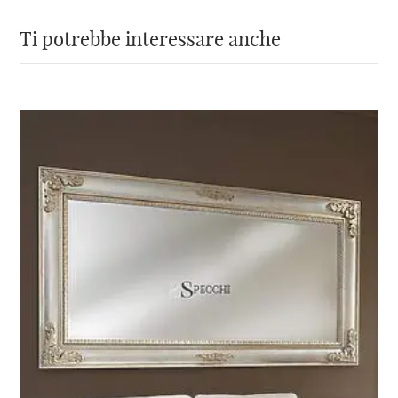
Non perdere l’occasione di aggiungere
questo specchio di lusso alla tua collezione di
Ti potrebbe interessare anche
arredamento.
Acquistando questo specchio rettangolare
con cornice bianca e dettagli in foglia argento,
non solo otterrai un oggetto bello e utile, ma
sosterrai anche il lavoro artigianale italiano di
alta qualità. Non esitare, aggiungi questo
specchio unico alla tua casa oggi stesso!”
Non hai trovato lo specchio
cornice bianca che cercavi?
Sfoglia il
nostro catalogo
o scrivici
a
info@specchionline.it
, se sei