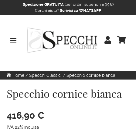
Spedizione GRATUITA
(per ordini superiori a 99€)
Cerchi aiuto?
Scrivici su WHATSAPP


Home
/
Specchi Classici
/ Specchio cornice bianca
Specchio cornice bianca
416,90
€
IVA 22% inclusa