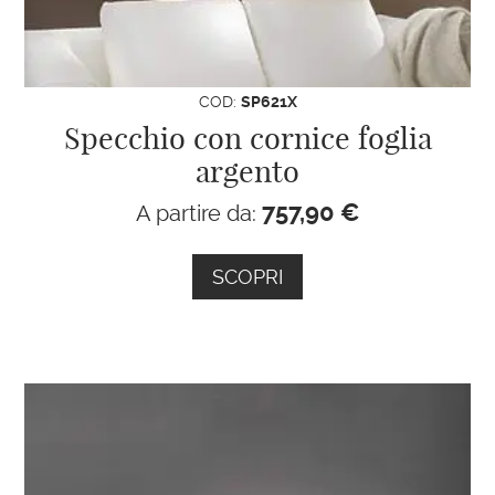
indeciso sul modello di specchio
che hai scelto.
Ti aiuteremo con la tua ricerca!
COD:
SP621X
Specchio con cornice foglia
argento
757,90
€
A partire da:
SCOPRI