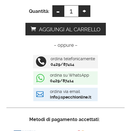
:
-
+
Specchio
Quantità:
cornice
bianca
AGGIUNGI AL CARRELLO
quantità
– oppure –
ordina telefonicamente

0429/87414
ordina su WhatsApp

0429/87414
ordina via email

info@specchionline.it
Metodi di pagamento accettati: