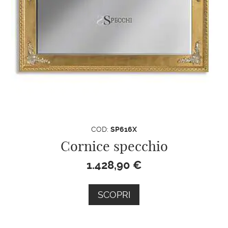
COD:
SP616X
Cornice specchio
1.428,90
€
SCOPRI