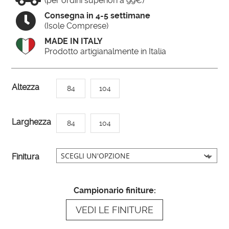
(per ordini superiori a 99€)

Consegna in 4-5 settimane
(Isole Comprese)
MADE IN ITALY
Prodotto artigianalmente in Italia
A
Altezza
84
104
l
t
Larghezza
84
104
e
r
n
Finitura
a
t
Campionario finiture:
i
VEDI LE FINITURE
v
e