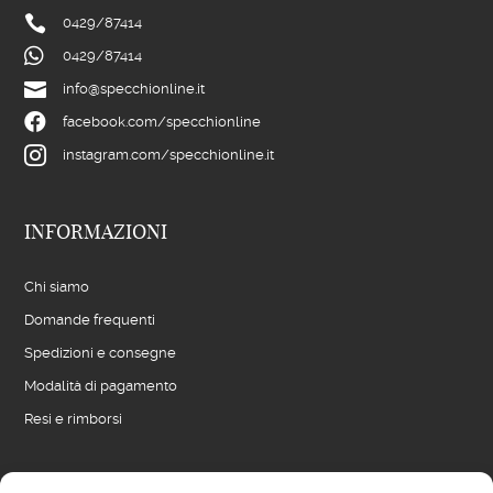

0429/
87414

0429/
87414

info@specchionline.it

facebook.com/specchionline

instagram.com/specchionline.it
INFORMAZIONI
Chi siamo
Domande frequenti
Spedizioni e consegne
Modalità di pagamento
Resi e rimborsi