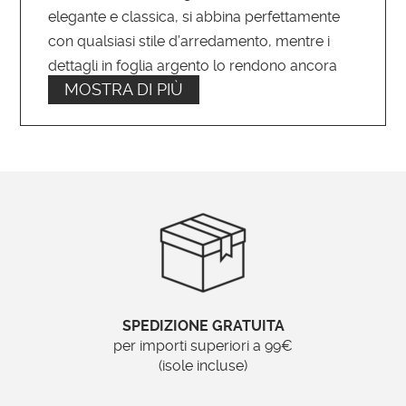
elegante e classica, si abbina perfettamente
con qualsiasi stile d’arredamento, mentre i
dettagli in foglia argento lo rendono ancora
MOSTRA DI PIÙ
più prezioso e ricercato.
Caratteristiche “Specchio cornice
bianca”
Materiale:
Legno e pasta di legno
Larghezza cornice:
SPEDIZIONE GRATUITA
19
per importi superiori a 99€
(isole incluse)
Tipo di specchio: