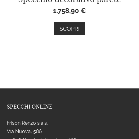
1.758,90
€
SCOPRI
SPECCHI ONLINE
Frison Renzo s.a.s.
Via Nuova, 586