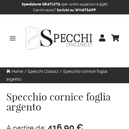
Spedizione GRATUITA
(per ordini superiori a 99€)
Cerchi aiuto?
Scrivici su WHATSAPP


Home
/
Specchi Classici
/ Specchio cornice foglia
argento
Specchio cornice foglia
argento
416,90
€
A partire da: