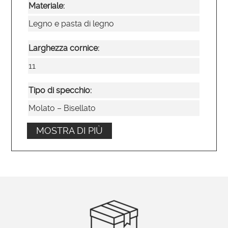
Materiale:
Legno e pasta di legno
Larghezza cornice:
11
Tipo di specchio:
Molato – Bisellato
MOSTRA DI PIÙ
Posizionamento:
Verticale e orizzontale
Ordinabile su misura?
Si
Brand: