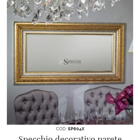
COD:
SP604X
Specchio decorativo parete