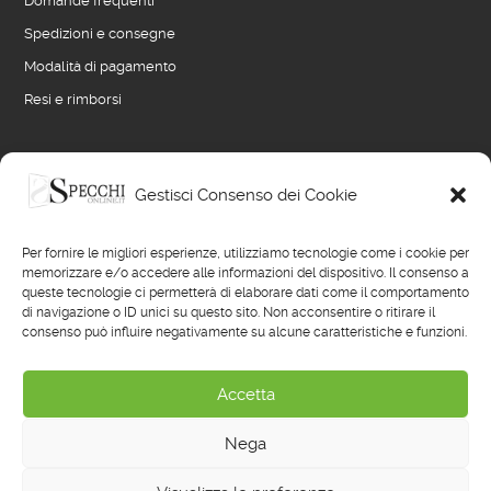
Domande frequenti
Spedizioni e consegne
Modalità di pagamento
Resi e rimborsi
LINK UTILI
Gestisci Consenso dei Cookie
Blog
Per fornire le migliori esperienze, utilizziamo tecnologie come i cookie per
Termini e condizioni di vendita
memorizzare e/o accedere alle informazioni del dispositivo. Il consenso a
queste tecnologie ci permetterà di elaborare dati come il comportamento
Privacy policy
di navigazione o ID unici su questo sito. Non acconsentire o ritirare il
consenso può influire negativamente su alcune caratteristiche e funzioni.
Cookie policy
Reimposta preferenze cookie
Accetta
Nega
© 2022 - 2026
Il Mobile Classico Italiano
- Designed with ♥ by
Anna