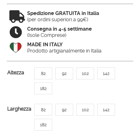

Spedizione GRATUITA in Italia
(per ordini superiori a 99€)

Consegna in 4-5 settimane
(Isole Comprese)
MADE IN ITALY
Prodotto artigianalmente in Italia
A
Altezza
82
92
102
142
l
t
182
e
r
Larghezza
82
92
102
142
n
a
182
t
i