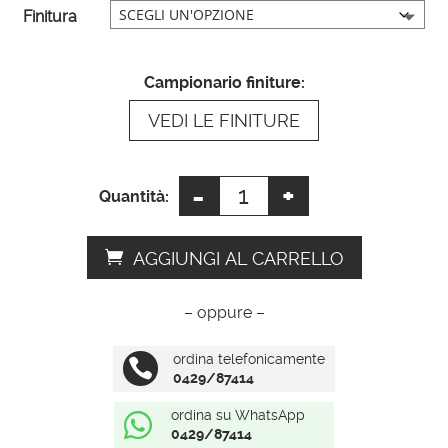
Finitura
v
e
:
Campionario finiture:
VEDI LE FINITURE
-
+
Specchio
Quantità:
cornice
foglia
AGGIUNGI AL CARRELLO
argento
quantità
– oppure –
ordina telefonicamente

0429/87414
ordina su WhatsApp

0429/87414