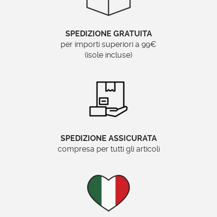
Specchionline.it
SPEDIZIONE GRATUITA
specchio foglia argento, specchi argento
per importi superiori a 99€
moderni, specchiera classica
(isole incluse)
SPEDIZIONE ASSICURATA
compresa per tutti gli articoli