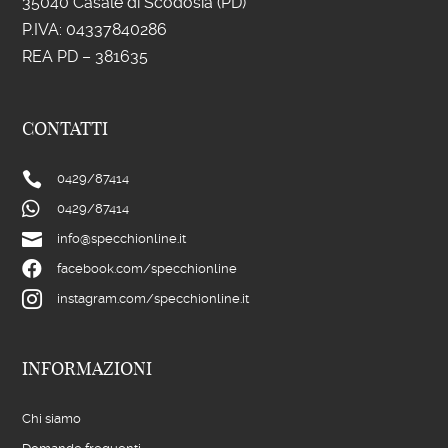
35040 Casale di Scodosia (PD)
P.IVA: 043
37840286
REA PD – 381635
CONTATTI

0429/
87414

0429/
87414

info@specchionline.it

facebook.com/specchionline

instagram.com/specchionline.it
INFORMAZIONI
Chi siamo