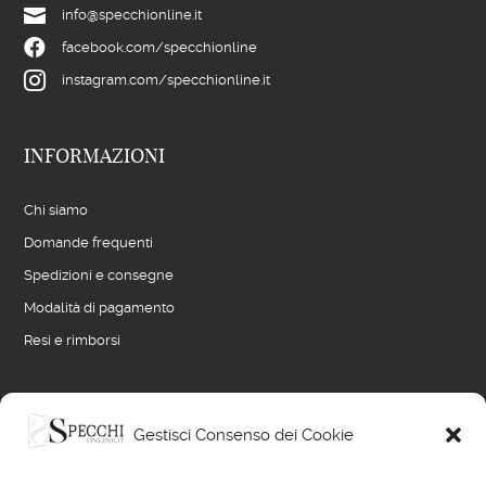

info@specchionline.it

facebook.com/specchionline

instagram.com/specchionline.it
INFORMAZIONI
Chi siamo
Domande frequenti
Spedizioni e consegne
Modalità di pagamento
Resi e rimborsi
LINK UTILI
Gestisci Consenso dei Cookie
Blog