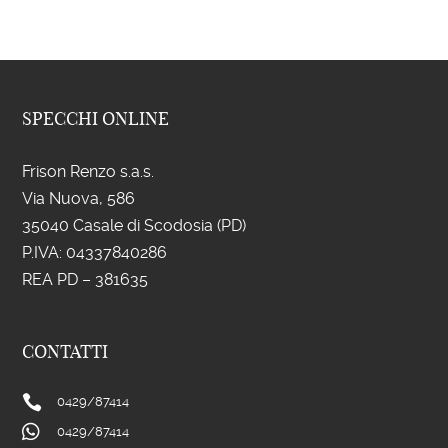
SPECCHI ONLINE
Frison Renzo s.a.s.
Via Nuova, 586
35040 Casale di Scodosia (PD)
P.IVA: 043
37840286
REA PD – 381635
CONTATTI

0429/
87414

0429/
87414