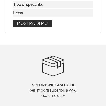
Tipo di specchio:
Liscio
MOSTRA DI PIÙ
Posizionamento:
Verticale o orizzontale
Ordinabile su misura?
No
Brand:
Specchionline.it
SPEDIZIONE GRATUITA
per importi superiori a 99€
(isole incluse)