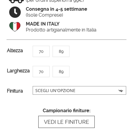
(per ordini superiori a 99€)

Consegna in 4-5 settimane
(Isole Comprese)
MADE IN ITALY
Prodotto artigianalmente in Italia
A
Altezza
70
89
l
t
Larghezza
70
89
e
r
n
Finitura
a
t
Campionario finiture:
i
VEDI LE FINITURE
v
e