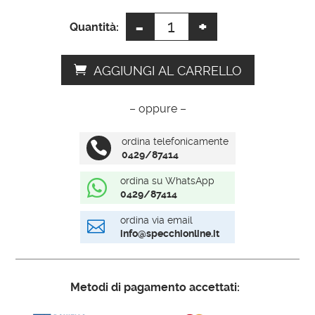
:
-
+
Specchio
Quantità:
da
camera
AGGIUNGI AL CARRELLO
quantità
– oppure –
ordina telefonicamente

0429/87414
ordina su WhatsApp

0429/87414
ordina via email

info@specchionline.it
Metodi di pagamento accettati: