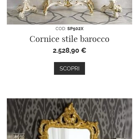
COD:
SP502X
Cornice stile barocco
2.528,90
€
SCOPRI