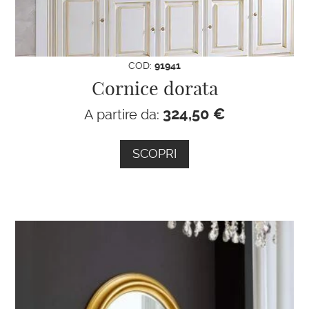
COD:
91941
Cornice dorata
324,50
€
A partire da:
SCOPRI