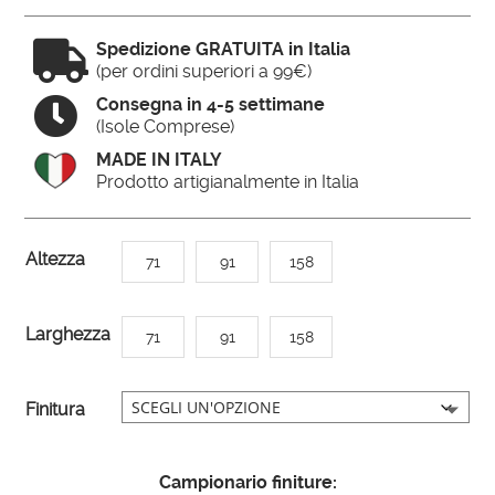

Spedizione GRATUITA in Italia
(per ordini superiori a 99€)

Consegna in 4-5 settimane
(Isole Comprese)
MADE IN ITALY
Prodotto artigianalmente in Italia
A
Altezza
71
91
158
l
t
Larghezza
71
91
158
e
r
n
Finitura
a
t
Campionario finiture:
i