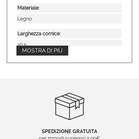
Materiale:
Legno
Larghezza cornice:
10,5
MOSTRA DI PIÙ
Tipo di specchio:
Liscio
Posizionamento:
Verticale o orizzontale
Ordinabile su misura?
No
SPEDIZIONE GRATUITA
Brand:
per importi superiori a 99€