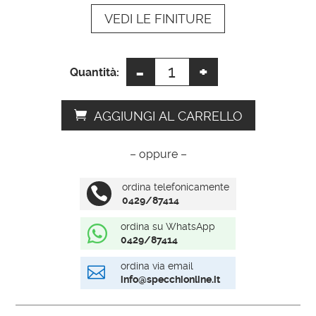
VEDI LE FINITURE
v
e
:
-
+
Specchio
Quantità:
da
terra
AGGIUNGI AL CARRELLO
bianco
quantità
– oppure –
ordina telefonicamente

0429/87414
ordina su WhatsApp

0429/87414
ordina via email

info@specchionline.it