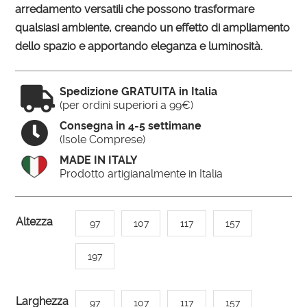
arredamento versatili che possono trasformare
qualsiasi ambiente, creando un effetto di ampliamento
dello spazio e apportando eleganza e luminosità.

Spedizione GRATUITA in Italia
(per ordini superiori a 99€)

Consegna in 4-5 settimane
(Isole Comprese)
MADE IN ITALY
Prodotto artigianalmente in Italia
A
Altezza
97
107
117
157
l
t
197
e
r
Larghezza
97
107
117
157