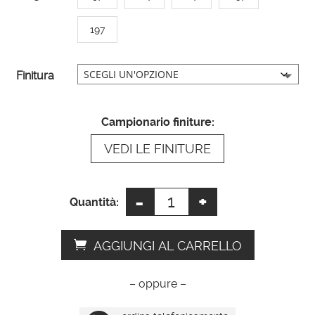
n
a
197
t
i
Finitura
v
e
:
Campionario finiture:
VEDI LE FINITURE
-
+
Specchio
Quantità:
grande
da
AGGIUNGI AL CARRELLO
parete
quantità
– oppure –