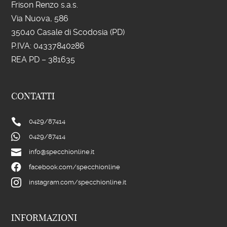
Frison Renzo s.a.s.
Via Nuova, 586
35040 Casale di Scodosia (PD)
P.IVA: 043
37840286
REA PD – 381635
CONTATTI

0429/
87414

0429/
87414

info@specchionline.it

facebook.com/specchionline

instagram.com/specchionline.it
INFORMAZIONI