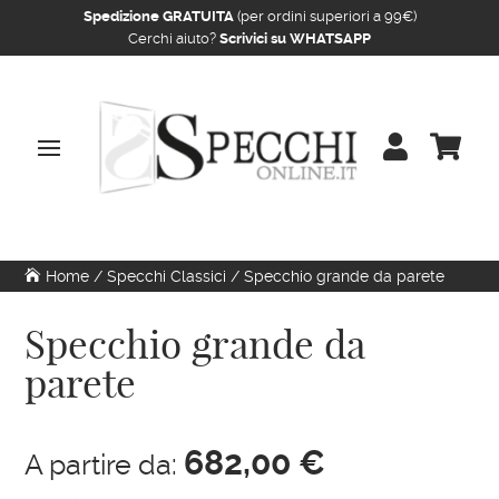
Spedizione GRATUITA
(per ordini superiori a 99€)
Cerchi aiuto?
Scrivici su WHATSAPP


Home
/
Specchi Classici
/ Specchio grande da parete
Specchio grande da
parete
682,00
€
A partire da: