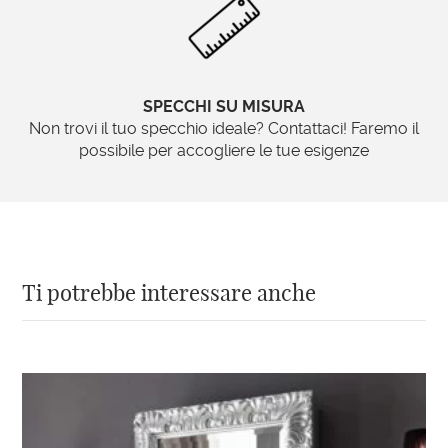
e rendendo la stanza più luminosa e
accogliente. Inoltre, essi possono essere scelti
in base alle proprie esigenze estetiche, in
modo da adattarsi perfettamente allo stile
SPECCHI SU MISURA
della camera e alla personalità dei proprietari.
Non trovi il tuo specchio ideale? Contattaci! Faremo il
Per quanto riguarda la manutenzione, gli
possibile per accogliere le tue esigenze
specchi grandi da parete sono molto facili da
pulire e mantenere. È sufficiente pulirli con un
panno morbido e asciutto per rimuovere la
polvere e le impurità e per mantenere la loro
brillantezza.
Ti potrebbe interessare anche
In conclusione,
gli specchi grandi da parete
sono un’aggiunta perfetta per qualsiasi
ambiente che voglia conferire eleganza e
lusso
. Con la loro versatilità e la loro facilità di
manutenzione, essi sono davvero un’opzione
ideale per chiunque stia cercando di arredare