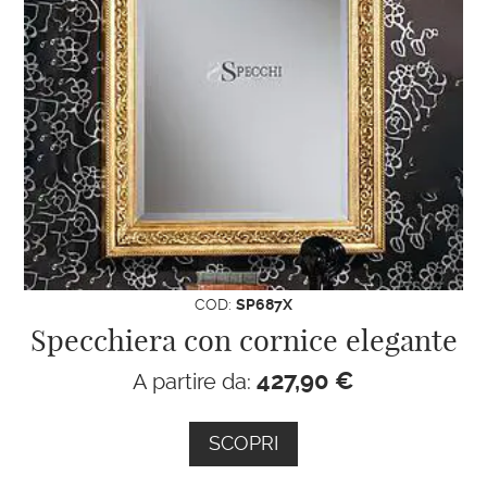
COD:
SP687X
Specchiera con cornice elegante
427,90
€
A partire da:
SCOPRI