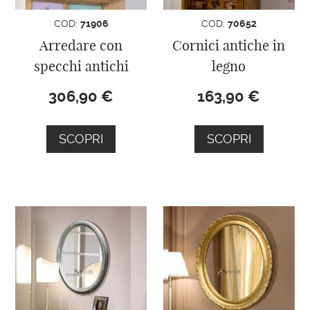
COD:
71906
COD:
70652
Arredare con
Cornici antiche in
specchi antichi
legno
306,90
€
163,90
€
SCOPRI
SCOPRI