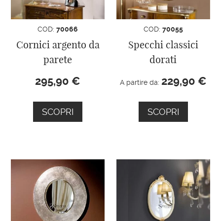
COD:
70066
COD:
70055
Cornici argento da
Specchi classici
parete
dorati
295,90
€
229,90
€
A partire da:
SCOPRI
SCOPRI