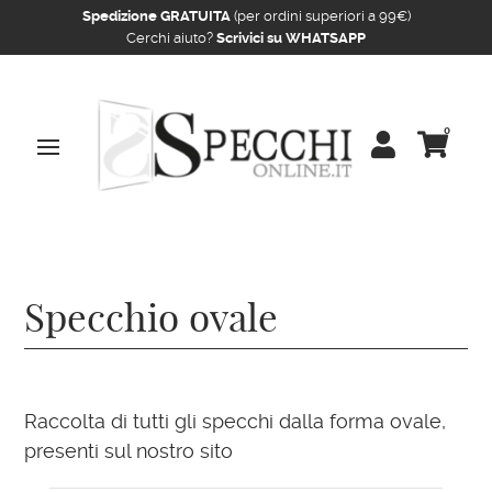
Spedizione GRATUITA
(per ordini superiori a 99€)
Cerchi aiuto?
Scrivici su WHATSAPP
0


Home
/ Prodotti taggati “Specchio ovale”
Specchio ovale
Raccolta di tutti gli specchi dalla forma ovale,
presenti sul nostro sito