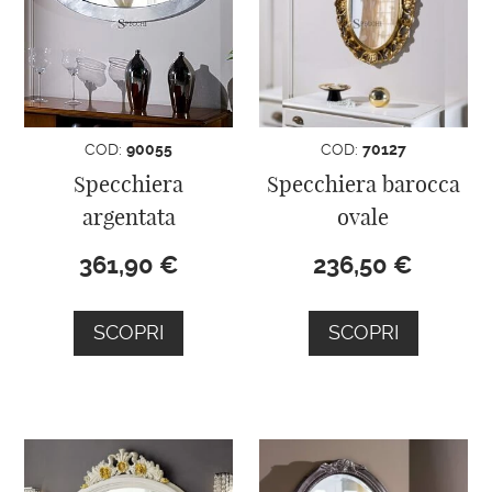
COD:
90055
COD:
70127
Specchiera
Specchiera barocca
argentata
ovale
361,90
€
236,50
€
SCOPRI
SCOPRI