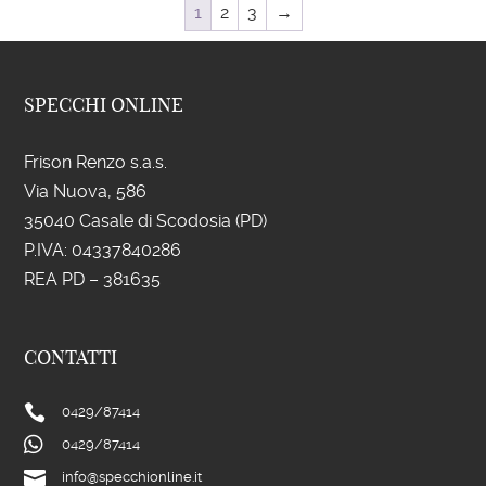
1
2
3
→
SPECCHI ONLINE
Frison Renzo s.a.s.
Via Nuova, 586
35040 Casale di Scodosia (PD)
P.IVA: 043
37840286
REA PD – 381635
CONTATTI

0429/
87414

0429/
87414

info@specchionline.it