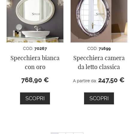
COD:
70267
COD:
71699
Specchiera bianca
Specchiera camera
con oro
da letto classica
768,90
€
247,50
€
A partire da:
SCOPRI
SCOPRI