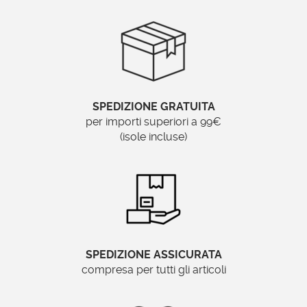
Posizionamento:
Verticale o orizzontale
Ordinabile su misura?
No
SPEDIZIONE GRATUITA
per importi superiori a 99€
Brand:
(isole incluse)
Specchionline.it
Come viene costruito in nostro
specchio rettangolare argento da
parete?
SPEDIZIONE ASSICURATA
compresa per tutti gli articoli
Questo
specchio rettangolare con cornice
argento
può essere posizionato
all’ingresso
,