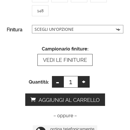
n
a
148
t
i
Finitura
v
e
:
Campionario finiture:
VEDI LE FINITURE
-
+
Specchio
Quantità:
rettangolare
con
AGGIUNGI AL CARRELLO
cornice
argento
– oppure –
quantità
ordina telefonicamente