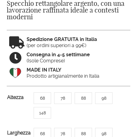
Specchio rettangolare argento, con una
lavorazione raffinata ideale a contesti
moderni

Spedizione GRATUITA in Italia
(per ordini superiori a 99€)

Consegna in 4-5 settimane
(Isole Comprese)
MADE IN ITALY
Prodotto artigianalmente in Italia
A
Altezza
68
78
88
98
l
t
148
e
r
Larghezza
68
78
88
98