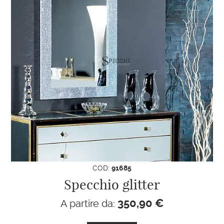
Non hai trovato lo specchio
rettangolare con cornice argento
che cercavi?
Sfoglia il
nostro catalogo
o scrivici
a
info@specchionline.it
,
inviandoci la foto del modello che
hai scelto.
Ti aiuteremo con la tua ricerca!
COD:
91685
Specchio glitter
350,90
€
A partire da: