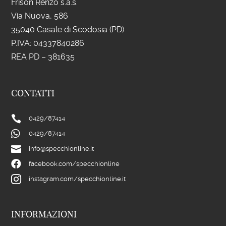
Frison Renzo s.a.s.
Via Nuova, 586
35040 Casale di Scodosia (PD)
P.IVA: 043
37840286
REA PD – 381635
CONTATTI

0429/
87414

0429/
87414

info@specchionline.it

facebook.com/specchionline

instagram.com/specchionline.it
INFORMAZIONI