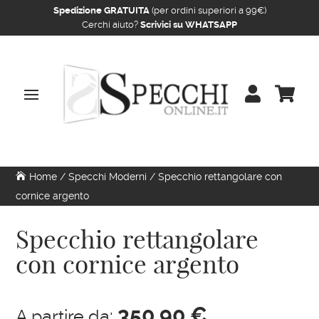
Spedizione GRATUITA
(per ordini superiori a 99€)
Cerchi aiuto?
Scrivici su WHATSAPP


Home
/
Specchi Moderni
/ Specchio rettangolare con
cornice argento
Specchio rettangolare
con cornice argento
350,90
€
A partire da: