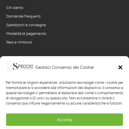
Chi siamo
Domande frequenti
Spedizioni e consegne
Modalità di pagamento
Resi e rimborsi
LINK UTILI
Gestisci Consenso dei Cookie
Blog
Per fornire le migliori esperienze, utilizziamo tecnologie come i cookie per
Termini e condizioni di vendita
memorizzare e/o accedere alle informazioni del dispositivo. Il consenso a
queste tecnologie ci permetterà di elaborare dati come il comportamento
Privacy policy
di navigazione o ID unici su questo sito. Non acconsentire o ritirare il
consenso può influire negativamente su alcune caratteristiche e funzioni.
Cookie policy
Reimposta preferenze cookie
Accetta