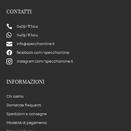
CONTATTI

0429/
87414

0429/
87414

info@specchionline.it

facebook.com/specchionline

instagram.com/specchionline.it
INFORMAZIONI
Chi siamo
Domande frequenti
Spedizioni e consegne
Modalità di pagamento