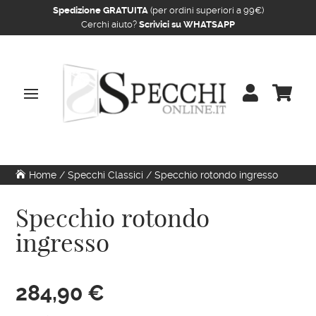
Spedizione GRATUITA
(per ordini superiori a 99€)
Cerchi aiuto?
Scrivici su WHATSAPP


Home
/
Specchi Classici
/ Specchio rotondo ingresso
Specchio rotondo
ingresso
284,90
€