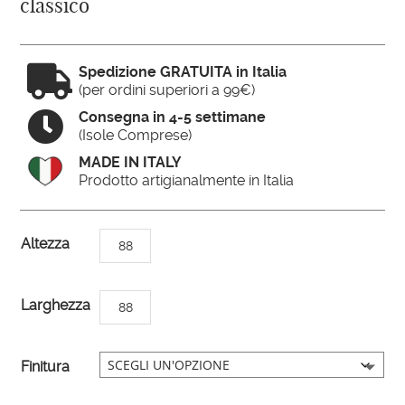
classico

Spedizione GRATUITA in Italia
(per ordini superiori a 99€)

Consegna in 4-5 settimane
(Isole Comprese)
MADE IN ITALY
Prodotto artigianalmente in Italia
A
Altezza
88
l
t
Larghezza
88
e
r
n
Finitura
a