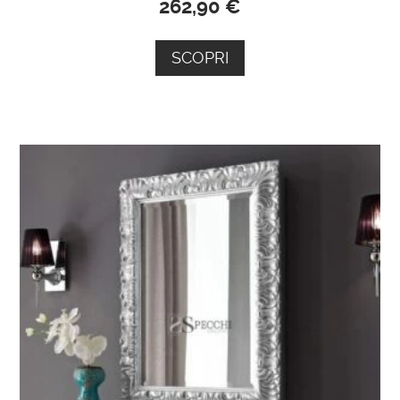
262,90
€
SCOPRI