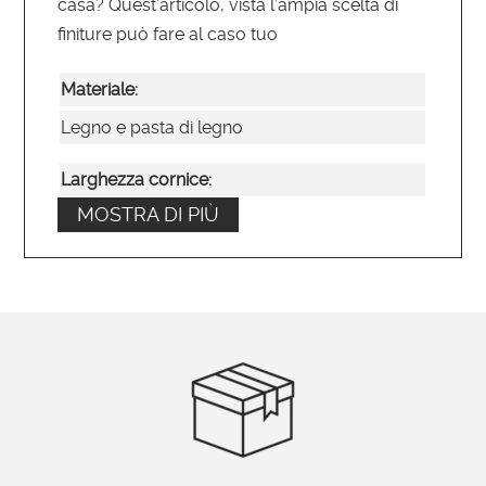
casa? Quest’articolo, vista l’ampia scelta di
finiture può fare al caso tuo
Materiale:
Legno e pasta di legno
Larghezza cornice:
MOSTRA DI PIÙ
10,5
Tipo di specchio:
Liscio
Posizionamento:
Verticale o orizzontale
Ordinabile su misura?