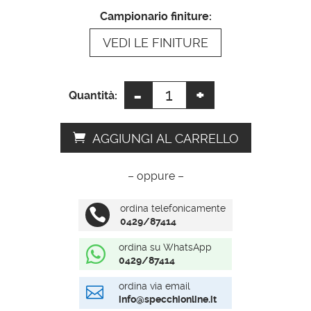
t
Campionario finiture:
i
VEDI LE FINITURE
v
e
:
-
+
Specchio
Quantità:
rotondo
ingresso
AGGIUNGI AL CARRELLO
quantità
– oppure –
ordina telefonicamente

0429/87414
ordina su WhatsApp

0429/87414
ordina via email

info@specchionline.it