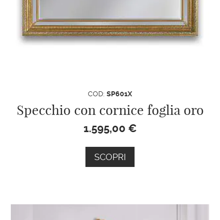
inviandoci la foto del modello che
hai scelto.
Ti aiuteremo con la tua ricerca!
COD:
SP601X
Specchio con cornice foglia oro
1.595,00
€
SCOPRI