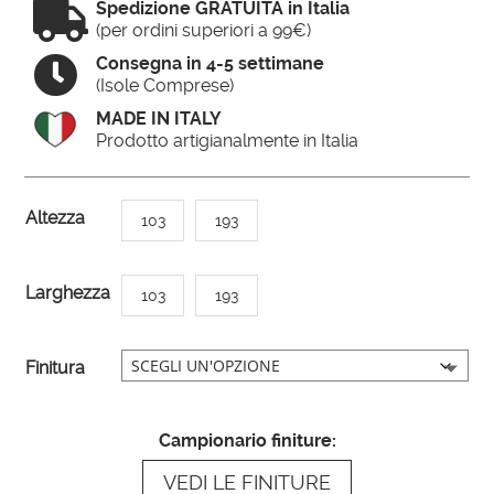

Spedizione GRATUITA in Italia
(per ordini superiori a 99€)

Consegna in 4-5 settimane
(Isole Comprese)
MADE IN ITALY
Prodotto artigianalmente in Italia
A
Altezza
103
193
l
t
Larghezza
103
193
e
r
n
Finitura
a
t
Campionario finiture:
i
VEDI LE FINITURE
v