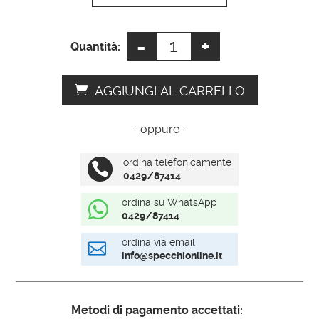
e
:
-
+
Cornice
Quantità:
specchio
quantità
AGGIUNGI AL CARRELLO
– oppure –
ordina telefonicamente

0429/87414
ordina su WhatsApp

0429/87414
ordina via email

info@specchionline.it
Metodi di pagamento accettati: