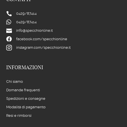

0429/
87414

0429/
87414

info@specchionline.it

facebook.com/specchionline

instagram.com/specchionline.it
INFORMAZIONI
Chi siamo
Domande frequenti
Spedizioni e consegne
Modalità di pagamento
Resi e rimborsi