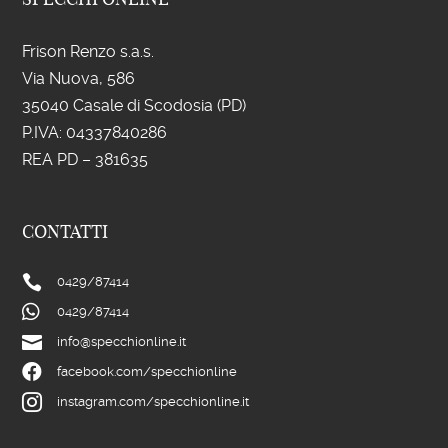
Frison Renzo s.a.s.
Via Nuova, 586
35040 Casale di Scodosia (PD)
P.IVA: 043
37840286
REA PD – 381635
CONTATTI

0429/
87414

0429/
87414

info@specchionline.it

facebook.com/specchionline

instagram.com/specchionline.it