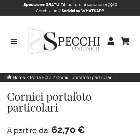
Spedizione GRATUITA
(per ordini superiori a 99€)
Cerchi aiuto?
Scrivici su WHATSAPP


Home
/
Porta Foto
/ Cornici portafoto particolari
Cornici portafoto
particolari
62,70
€
A partire da: