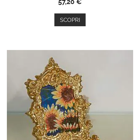
57,20
€
SCOPRI