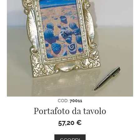
COD:
70011
Portafoto da tavolo
57,20
€