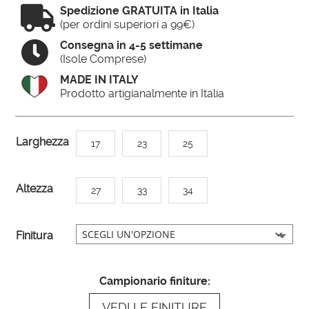

Spedizione GRATUITA in Italia
(per ordini superiori a 99€)

Consegna in 4-5 settimane
(Isole Comprese)
MADE IN ITALY
Prodotto artigianalmente in Italia
A
Larghezza
17
23
25
l
t
Altezza
27
33
34
e
r
n
Finitura
a
t
Campionario finiture:
i
VEDI LE FINITURE
v