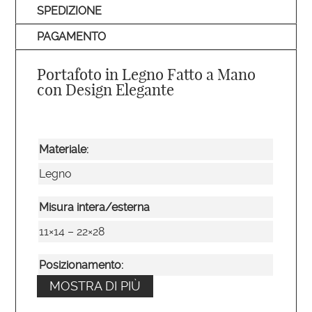
SPEDIZIONE
PAGAMENTO
Portafoto in Legno Fatto a Mano
con Design Elegante
Materiale:
Legno
Misura intera/esterna
11×14 – 22×28
Posizionamento:
MOSTRA DI PIÙ
Verticale