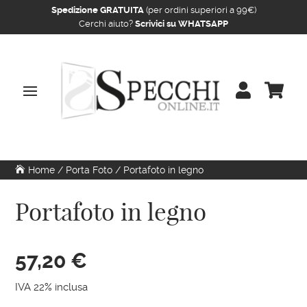
Spedizione GRATUITA
(per ordini superiori a 99€)
Cerchi aiuto?
Scrivici su WHATSAPP


Home
/
Porta Foto
/ Portafoto in legno
Portafoto in legno
57,20
€
IVA 22% inclusa