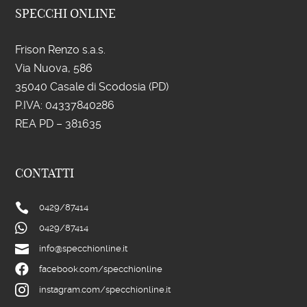
SPECCHI ONLINE
Frison Renzo s.a.s.
Via Nuova, 586
35040 Casale di Scodosia (PD)
P.IVA: 043
37840286
REA PD – 381635
CONTATTI

0429/
87414

0429/
87414

info@specchionline.it

facebook.com/specchionline

instagram.com/specchionline.it