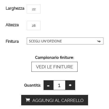
A
Larghezza
22
l
t
Altezza
28
e
r
n
Finitura
a
t
Campionario finiture:
i
VEDI LE FINITURE
v
e
:
-
+
Portafoto
Quantità:
in
legno
AGGIUNGI AL CARRELLO
quantità