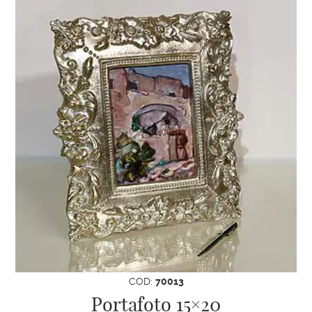
Realizzato con materiali di alta qualità e
un’attenzione ai dettagli che solo l’artigianato
italiano può offrire, questo portafoto è un
pezzo unico. La lavorazione artigianale rende
ogni cornice in legno un’opera d’arte che
resiste nel tempo, mantenendo la sua
bellezza intatta.
COD:
70013
Portafoto 15×20