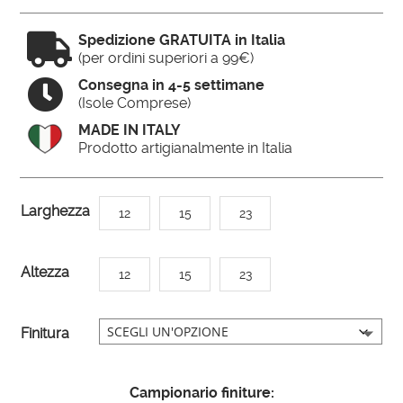

Spedizione GRATUITA in Italia
(per ordini superiori a 99€)

Consegna in 4-5 settimane
(Isole Comprese)
MADE IN ITALY
Prodotto artigianalmente in Italia
A
Larghezza
12
15
23
l
t
Altezza
12
15
23
e
r
n
Finitura
a
t
Campionario finiture:
i