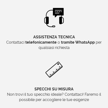
DIAMETRO ESTERNO
7 CM
12 CM
10 CM
ASSISTENZA TECNICA
15 CM
Contattaci
telefonicamente
o
tramite WhatsApp
per
qualsiasi richiesta
18 CM
23 CM
Come viene creato il nostro
portafoto da tavolo in legno?
SPECCHI SU MISURA
Non trovi il tuo specchio ideale? Contattaci! Faremo il
Tutti i portafoto che vi proponiamo vengono
possibile per accogliere le tue esigenze
costruiti utilizzando legno e pasta di legno,