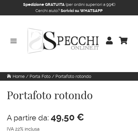
Spedizione GRATUITA
(per ordini superiori a 99€)
Cerchi aiuto?
Scrivici su WHATSAPP


Home
/
Porta Foto
/ Portafoto rotondo
Portafoto rotondo
49,50
€
A partire da:
IVA 22% inclusa