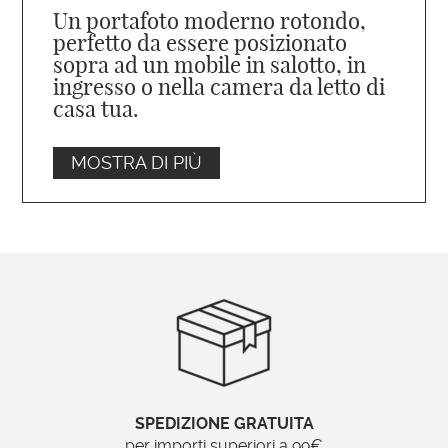
Un portafoto moderno rotondo,
perfetto da essere posizionato
sopra ad un mobile in salotto, in
ingresso o nella camera da letto di
casa tua.
MOSTRA DI PIÙ
Scegliendo correttamente la finitura,
questo portafoto si abbina con qualsiasi
arredamento
: per una casa in
stile classico
consigliamo la finitura in foglia oro
, per
case
in stile moderno
vi
consigliamo
di acquistare
la
finitura in foglia argento,
laccata bianca o
avorio
.
DESCRIZIONE PORTAFOTO
SPEDIZIONE GRATUITA
per importi superiori a 99€