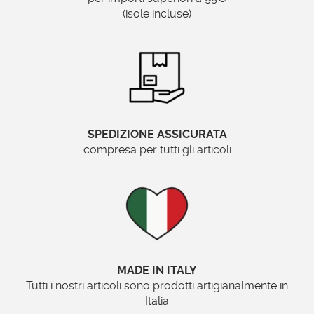
Materiale:
(isole incluse)
Legno e pasta di legno
Posizionamento:
Verticale
Ordinabile su misura?
SPEDIZIONE ASSICURATA
No
compresa per tutti gli articoli
Brand:
Specchionline.it
DIMENSIONI PORTAFOTO
MADE IN ITALY
Tutti i nostri articoli sono prodotti artigianalmente in
DIMENSIONI PORTAFOTO
Italia
DIAMETRO INTERNO