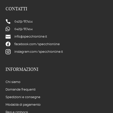
CONTATTI

0429/
87414

0429/
87414

info@specchionline.it

facebook.com/specchionline

instagram.com/specchionline.it
INFORMAZIONI
Chi siamo
Domande frequenti
Spedizioni e consegne
Modalità di pagamento
Resi e rimborsi