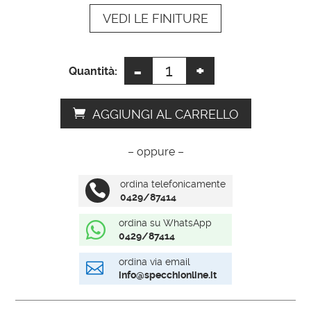
VEDI LE FINITURE
v
e
:
-
+
Portafoto
Quantità:
rotondo
quantità
AGGIUNGI AL CARRELLO
– oppure –
ordina telefonicamente

0429/87414
ordina su WhatsApp

0429/87414
ordina via email

info@specchionline.it