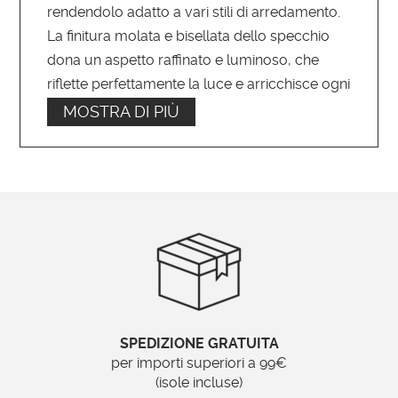
rendendolo adatto a vari stili di arredamento.
La finitura molata e bisellata dello specchio
dona un aspetto raffinato e luminoso, che
riflette perfettamente la luce e arricchisce ogni
ambiente.
MOSTRA DI PIÙ
Caratteristiche dello Specchi da
Arredo
La
larghezza della cornice
di 9,5 cm è ideale
per chi cerca un elemento decorativo che non
sia troppo invasivo, ma che allo stesso tempo
si faccia notare. Lo specchio è stato realizzato
con materiali di alta qualità:
legno e pasta di
legno
, che permettono di ottenere un design
SPEDIZIONE GRATUITA
elegante e resistente. Il trattamento molato e
per importi superiori a 99€
bisellato della superficie dello specchio
(isole incluse)
conferisce un effetto brillante e sofisticato,