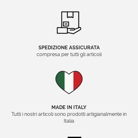
perfetto per arredare con stile qualsiasi
ambiente.
Dimensioni Disponibili
Questo
specchi da arredo
è disponibile in una
SPEDIZIONE ASSICURATA
sola dimensione:
113×179 cm
, che lo rende
compresa per tutti gli articoli
adatto per spazi più ampi come salotti,
corridoi o ingressi.
Il posizionamento dello specchio è
esclusivamente
orizzontale
, ideale per
decorare pareti lunghe o ampie. Purtroppo,
questo modello non è ordinabile su misura.
MADE IN ITALY
Tutti i nostri articoli sono prodotti artigianalmente in
Design e Versatilità
Italia
La cornice in
pasta di legno
offre una
combinazione perfetta di robustezza e