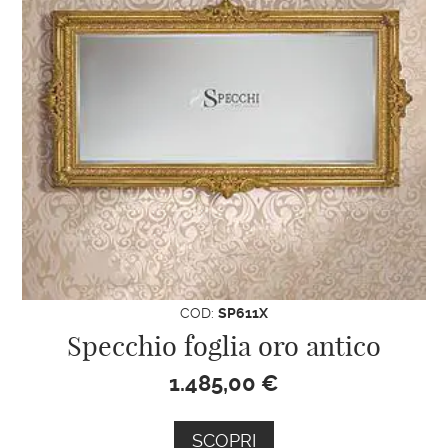
COD:
SP611X
Specchio foglia oro antico
1.485,00
€
SCOPRI