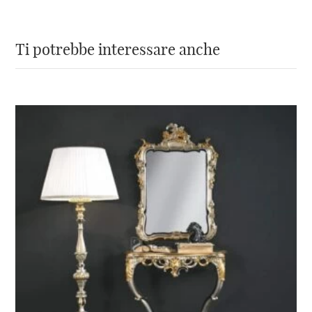
Larghezza cornice:
9,5 cm
Ti potrebbe interessare anche
Tipo di specchio:
Molato – Bisellato
Posizionamento:
Orizzontale
Ordinabile su misura?
No
Brand:
Specchionline.it
Non hai trovato lo specchio da arredo che