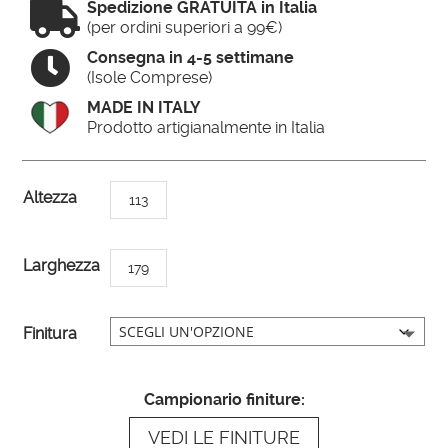

Spedizione GRATUITA in Italia
(per ordini superiori a 99€)

Consegna in 4-5 settimane
(Isole Comprese)
MADE IN ITALY
Prodotto artigianalmente in Italia
A
Altezza
113
l
t
Larghezza
179
e
r
n
Finitura
a
t
Campionario finiture:
i
VEDI LE FINITURE
v