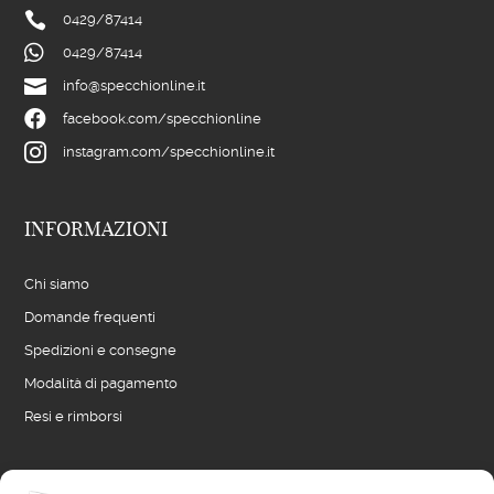

0429/
87414

0429/
87414

info@specchionline.it

facebook.com/specchionline

instagram.com/specchionline.it
INFORMAZIONI
Chi siamo
Domande frequenti
Spedizioni e consegne
Modalità di pagamento
Resi e rimborsi