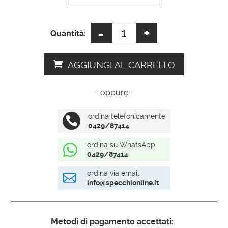
e
:
-
+
Specchi
Quantità:
da
arredo
AGGIUNGI AL CARRELLO
quantità
– oppure –
ordina telefonicamente

0429/87414
ordina su WhatsApp

0429/87414
ordina via email

info@specchionline.it
Metodi di pagamento accettati: