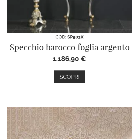
cercavi?
Sfoglia il nostro catalogo
o
scrivici su
WhatsApp
o a
info@specchionline.it
,
inviandoci la foto del modello che hai scelto.
COD:
SP503X
Ti aiuteremo con la tua ricerca!
Specchio barocco foglia argento
1.186,90
€
SCOPRI