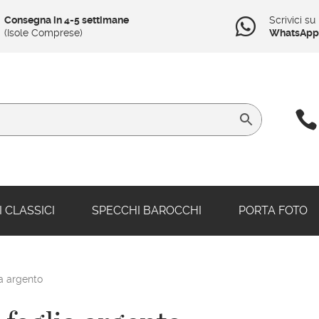
Consegna in 4-5 settimane
Scrivici su

(Isole Comprese)
WhatsApp

 CLASSICI
SPECCHI BAROCCHI
PORTA FOTO
a argento