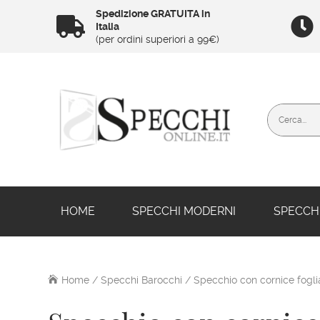
Spedizione GRATUITA in


Italia
(per ordini superiori a 99€)
HOME
SPECCHI MODERNI
SPECCHI
Home
/
Specchi Barocchi
/ Specchio con cornice fogli