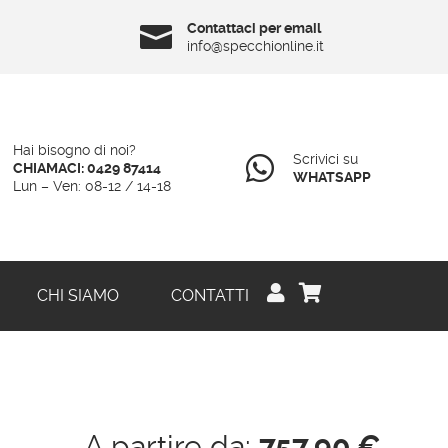
Contattaci per email

info@specchionline.it
Hai bisogno di noi?
Scrivici su

CHIAMACI: 0429 87414
WHATSAPP
Lun – Ven: 08-12 / 14-18


CHI SIAMO
CONTATTI
A partire da:
757,90
€