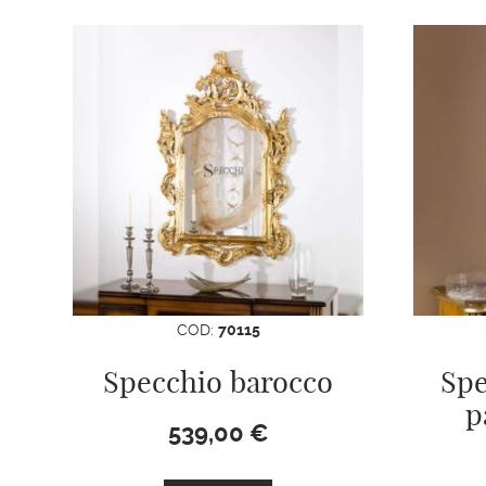
COD:
70115
Specchio barocco
Spe
p
539,00
€