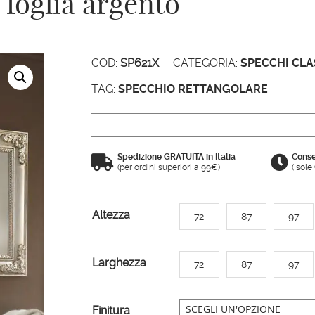
 foglia argento
COD:
SP621X
CATEGORIA:
SPECCHI CLA
TAG:
SPECCHIO RETTANGOLARE
Spedizione GRATUITA in Italia
Conse


(per ordini superiori a 99€)
(Isol
A
Altezza
72
87
97
l
t
Larghezza
72
87
97
e
r
n
Finitura