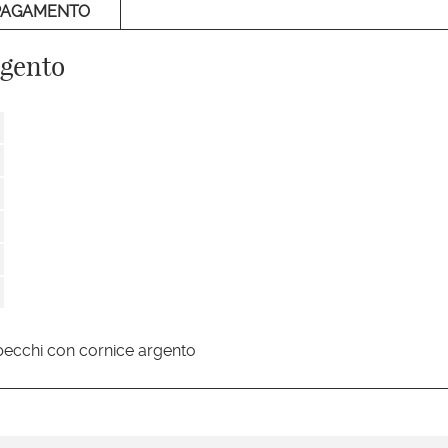
PAGAMENTO
rgento
pecchi con cornice argento