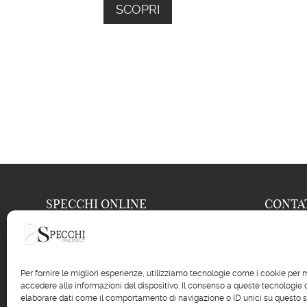
SCOPRI
SPECCHI ONLINE
CONTA

Frison Renzo s.a.s.
04
Via Nuova, 586

04
Per fornire le migliori esperienze, utilizziamo tecnologie come i cookie pe
35040 Casale di Scodosia (PD)
accedere alle informazioni del dispositivo. Il consenso a queste tecnologie 

inf
P.IVA: 043
37840286
elaborare dati come il comportamento di navigazione o ID unici su questo s