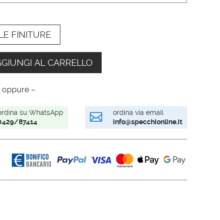
LE FINITURE
GIUNGI AL CARRELLO
 oppure –
ordina su WhatsApp
ordina via email

0429/87414
info@specchionline.it