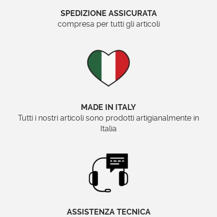
Orizzontale o verticale
SPEDIZIONE ASSICURATA
compresa per tutti gli articoli
Ordinabile su misura?
Sì
Brand:
MADE IN ITALY
Specchionline.it
Tutti i nostri articoli sono prodotti artigianalmente in
Italia
Materiali pregiati e finiture
eleganti
Questa specchiera è disponibile in una varietà
di finiture, per soddisfare ogni esigenza di
arredo:
ASSISTENZA TECNICA