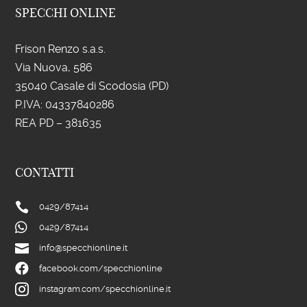
SPECCHI ONLINE
Frison Renzo s.a.s.
Via Nuova, 586
35040 Casale di Scodosia (PD)
P.IVA: 043
37840286
REA PD – 381635
CONTATTI

0429/
87414

0429/
87414

info@specchionline.it

facebook.com/specchionline

instagram.com/specchionline.it