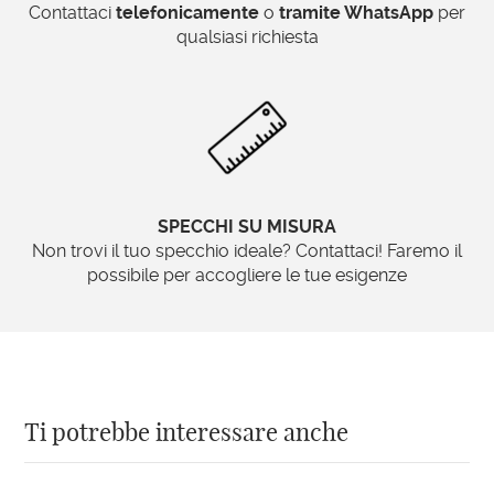
Contattaci
Foglia oro
telefonicamente
, per un tocco di lusso e calore
o
tramite WhatsApp
per
qualsiasi richiesta
Foglia argento
, perfetta per ambienti
eleganti e raffinati
Laccature personalizzate
, ideali per
integrarsi in qualsiasi contesto
Specchio personalizzabile: molato
SPECCHI SU MISURA
o bisellato
Non trovi il tuo specchio ideale? Contattaci! Faremo il
Lo specchio può essere scelto con due
possibile per accogliere le tue esigenze
diverse lavorazioni:
Molato
, con bordi lisci e lineari per un look
essenziale
Bisellato
, con un raffinato smusso che
aggiunge profondità e luminosità
Ti potrebbe interessare anche