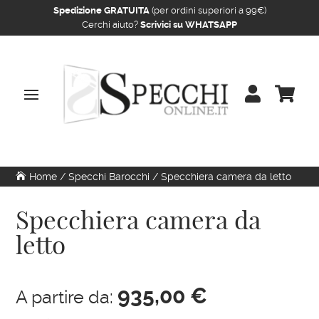
Spedizione GRATUITA
(per ordini superiori a 99€)
Cerchi aiuto?
Scrivici su WHATSAPP


Home
/
Specchi Barocchi
/ Specchiera camera da letto
Specchiera camera da
letto
935,00
€
A partire da: