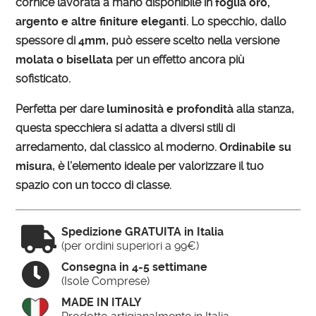
cornice lavorata a mano disponibile in
foglia oro,
argento e altre finiture eleganti
. Lo specchio, dallo
spessore di
4mm
, può essere scelto nella versione
molata o bisellata
per un effetto ancora più
sofisticato.
Perfetta per dare
luminosità e profondità
alla stanza,
questa specchiera si adatta a diversi stili di
arredamento, dal classico al moderno.
Ordinabile su
misura
, è l’elemento ideale per valorizzare il tuo
spazio con un tocco di classe.

Spedizione GRATUITA in Italia
(per ordini superiori a 99€)

Consegna in 4-5 settimane
(Isole Comprese)
MADE IN ITALY