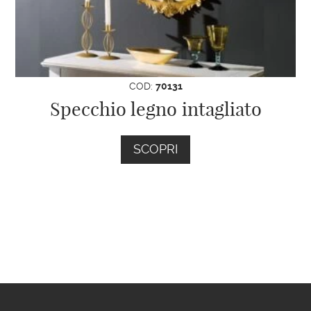
COD:
70131
Specchio legno intagliato
SCOPRI