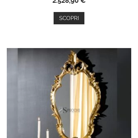
2.528,90
€
SCOPRI