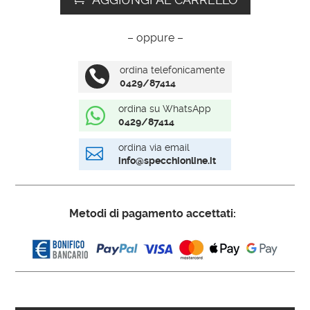
letto
quantità
– oppure –
ordina telefonicamente

0429/87414
ordina su WhatsApp

0429/87414
ordina via email

info@specchionline.it
Metodi di pagamento accettati: