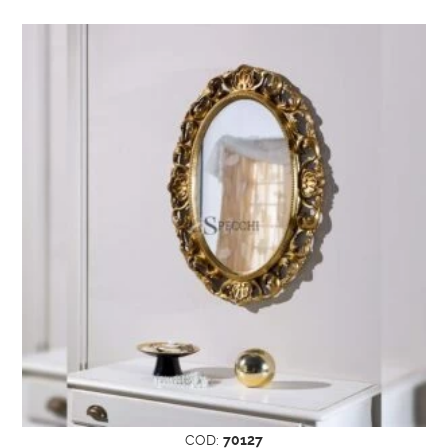
Realizzazione su misura per
adattarsi al tuo spazio
Se hai esigenze specifiche di dimensioni, puoi
ordinare questa
specchiera camera da letto
su misura
. Ogni pezzo viene realizzato con
cura dai nostri artigiani, garantendo un
prodotto unico e di alta qualità.
Perché scegliere questa
specchiera?
Materiali di alta qualità
, resistenti e
durevoli
Finiture eleganti
per ambienti classici o
moderni
Realizzazione artigianale
, ogni pezzo è
unico
COD:
70127