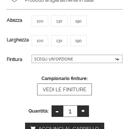
Prodotto artigianalmente in Italia
A
Altezza
100
130
190
l
t
Larghezza
100
130
190
e
r
n
Finitura
a
t
Campionario finiture:
i
VEDI LE FINITURE
v
e
:
-
+
Specchiera
Quantità:
camera
da
AGGIUNGI AL CARRELLO