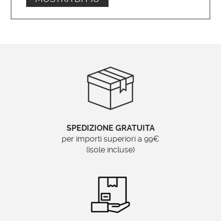
Legno e pasta di legno
Finiture disponibili:
Foglia oro, foglia argento, laccature
personalizzate
Larghezza cornice:
15 cm
SPEDIZIONE GRATUITA
per importi superiori a 99€
(isole incluse)
Tipo di specchio:
Molato – Bisellato
Posizionamento: