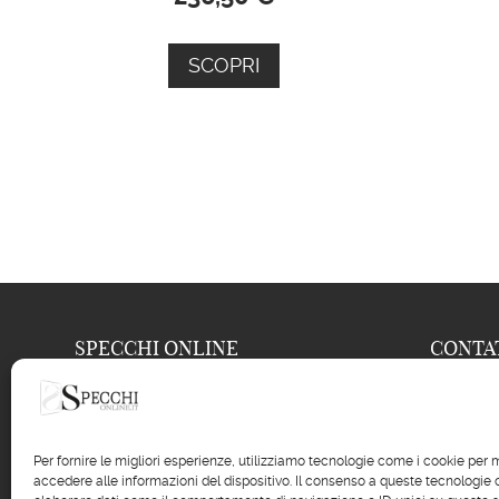
SCOPRI
SPECCHI ONLINE
CONTA

Frison Renzo s.a.s.
04
Via Nuova, 586

04
Per fornire le migliori esperienze, utilizziamo tecnologie come i cookie pe
35040 Casale di Scodosia (PD)

accedere alle informazioni del dispositivo. Il consenso a queste tecnologie 
inf
P.IVA: 043
37840286