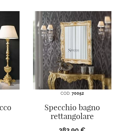
COD:
70052
cco
Specchio bagno
rettangolare
383,90
€