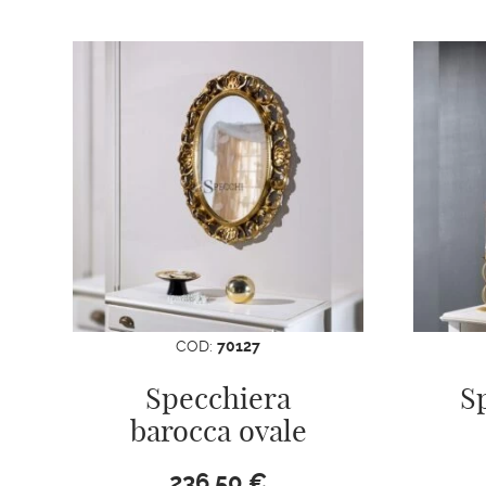
COD:
70127
Specchiera
S
barocca ovale
236,50
€