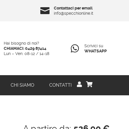
Contattaci per email

info@specchionline.it
Hai bisogno di noi?
Scrivici su

CHIAMACI: 0429 87414
WHATSAPP
Lun – Ven: 08-12 / 14-18


CHI SIAMO
CONTATTI
A partire da:
526,90
€