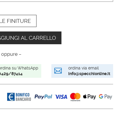
LE FINITURE
GIUNGI AL CARRELLO
 oppure –
ordina su WhatsApp
ordina via email

0429/87414
info@specchionline.it