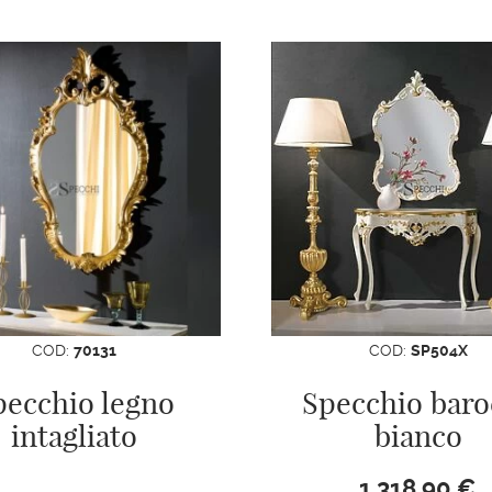
COD:
70131
COD:
SP504X
pecchio legno
Specchio baro
intagliato
bianco
1.318,90
€