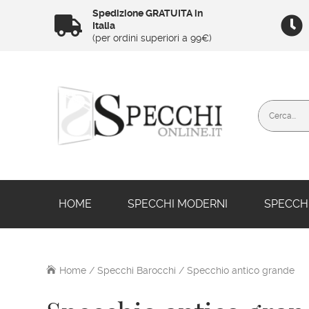
Spedizione GRATUITA in


Italia
(per ordini superiori a 99€)
HOME
SPECCHI MODERNI
SPECCHI
Home
/
Specchi Barocchi
/ Specchio antico grande