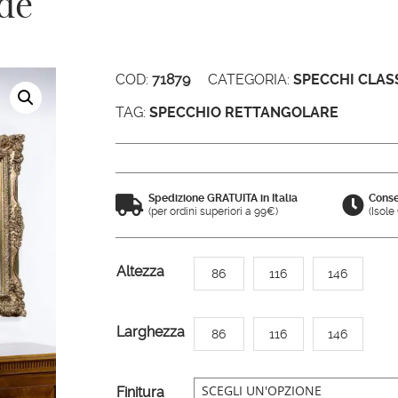
de
COD:
71879
CATEGORIA:
SPECCHI CLASS
TAG:
SPECCHIO RETTANGOLARE
Spedizione GRATUITA in Italia
Conse


(per ordini superiori a 99€)
(Isol
A
Altezza
86
116
146
l
t
Larghezza
86
116
146
e
r
n
Finitura