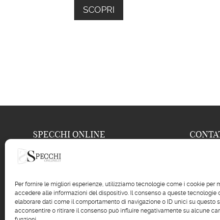
SCOPRI
SPECCHI ONLINE
CONTA

Frison Renzo s.a.s.
04
Via Nuova, 586

04
Per fornire le migliori esperienze, utilizziamo tecnologie come i cookie pe
35040 Casale di Scodosia (PD)
accedere alle informazioni del dispositivo. Il consenso a queste tecnologie 

inf
P.IVA: 043
37840286
elaborare dati come il comportamento di navigazione o ID unici su questo s

acconsentire o ritirare il consenso può influire negativamente su alcune car
fac
REA PD – 381635
funzioni.