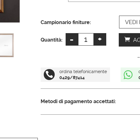
a
t
VEDI 
i
Campionario finiture:
v
-
+
Specchio
e
AG
Quantità:
arte
:
povera
–
quantità
ordina telefonicamente


0429/87414
Metodi di pagamento accettati: