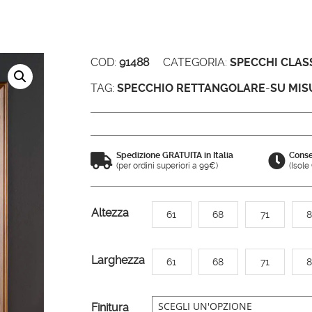
COD:
91488
CATEGORIA:
SPECCHI CLASS
TAG:
SPECCHIO RETTANGOLARE
-
SU MIS
Spedizione GRATUITA in Italia
Conse


(per ordini superiori a 99€)
(Isol
A
Altezza
61
68
71
8
l
t
Larghezza
61
68
71
8
e
r
n
Finitura