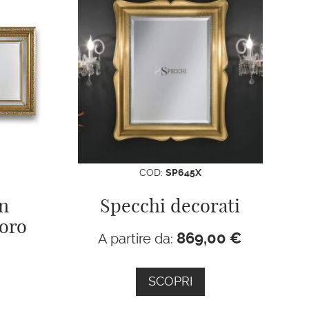
COD:
SP645X
n
Specchi decorati
 oro
869,00
€
A partire da:
SCOPRI