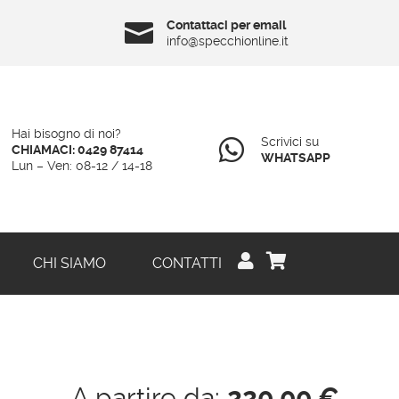
Contattaci per email

info@specchionline.it
Hai bisogno di noi?
Scrivici su

CHIAMACI: 0429 87414
WHATSAPP
Lun – Ven: 08-12 / 14-18


CHI SIAMO
CONTATTI
A partire da:
220,00
€