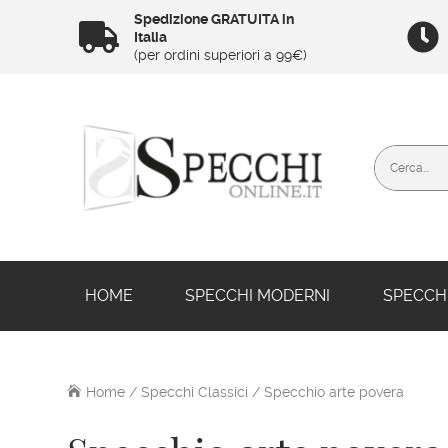
Spedizione GRATUITA in


Italia
(per ordini superiori a 99€)
HOME
SPECCHI MODERNI
SPECCHI
Home
/
Specchi Classici
/ Specchio arte povera