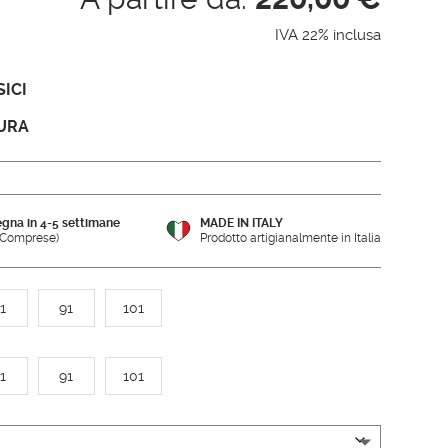
IVA 22% inclusa
ICI
URA
gna in 4-5 settimane
MADE IN ITALY
e Comprese)
Prodotto artigianalmente in Italia
1
91
101
1
91
101