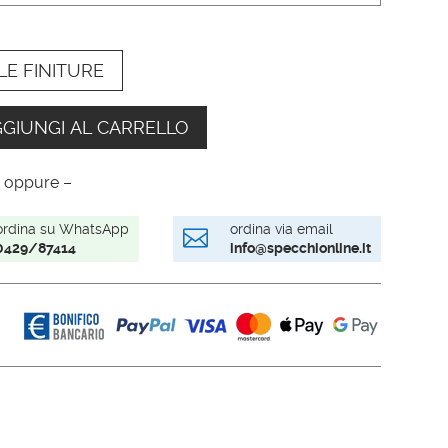
LE FINITURE
GIUNGI AL CARRELLO
 oppure –
ordina su WhatsApp
ordina via email

0429/87414
info@specchionline.it