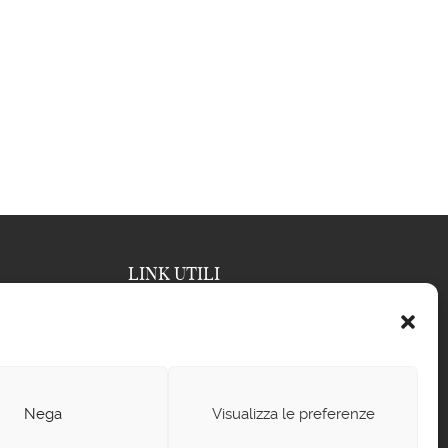
LINK UTILI
Blog
Termini e condizioni di vendita
Privacy policy
Nega
Visualizza le preferenze
Cookie policy