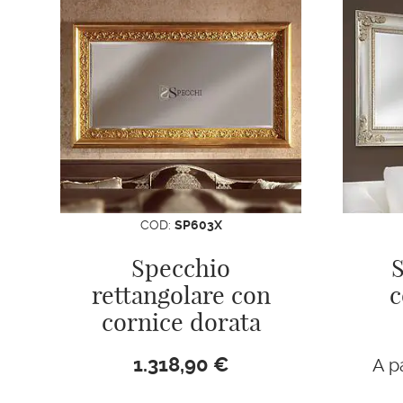
COD:
SP603X
Specchio
S
rettangolare con
c
cornice dorata
1.318,90
€
A p