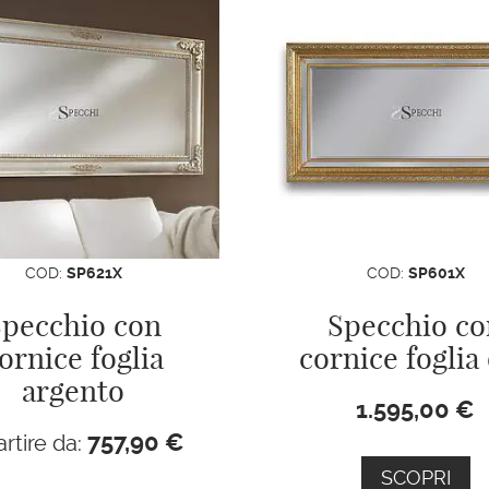
COD:
SP621X
COD:
SP601X
pecchio con
Specchio co
ornice foglia
cornice foglia
argento
1.595,00
€
757,90
€
artire da:
SCOPRI