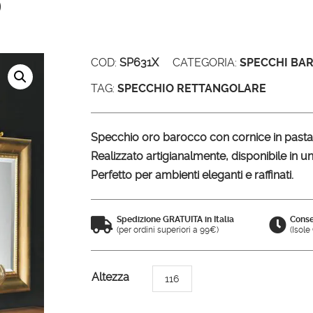
o
COD:
SP631X
CATEGORIA:
SPECCHI BA
TAG:
SPECCHIO RETTANGOLARE
Specchio oro barocco con cornice in pasta d
Realizzato artigianalmente, disponibile in u
Perfetto per ambienti eleganti e raffinati.
Spedizione GRATUITA in Italia
Conse


(per ordini superiori a 99€)
(Isol
A
Altezza
116
l
t