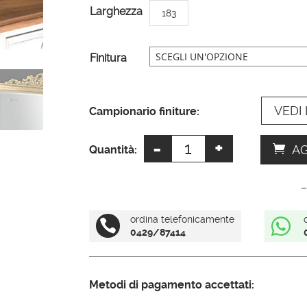
Larghezza
183
e
r
n
Finitura
a
t
VEDI 
i
Campionario finiture:
v
-
+
Specchio
e
AG
Quantità:
oro
:
barocco
–
quantità
ordina telefonicamente


0429/87414
Metodi di pagamento accettati: