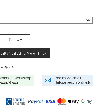
LE FINITURE
GIUNGI AL CARRELLO
 oppure –
ordina su WhatsApp
ordina via email

0429/87414
info@specchionline.it