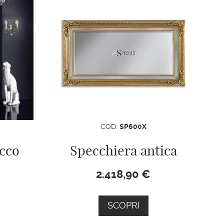
COD:
SP600X
cco
Specchiera antica
2.418,90
€
SCOPRI