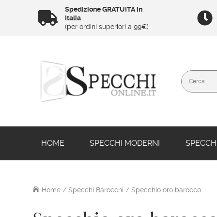
Spedizione GRATUITA in


Italia
(per ordini superiori a 99€)
HOME
SPECCHI MODERNI
SPECCHI
Home
/
Specchi Barocchi
/ Specchio oro barocco