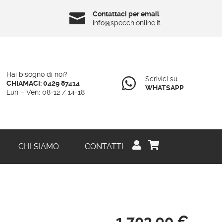
Contattaci per email

info@specchionline.it
Hai bisogno di noi?
Scrivici su

CHIAMACI: 0429 87414
WHATSAPP
Lun – Ven: 08-12 / 14-18


CHI SIAMO
CONTATTI
1.703,90
€