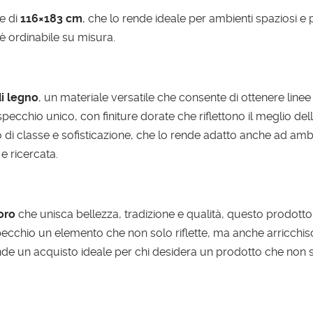
e di
116×183 cm
, che lo rende ideale per ambienti spaziosi 
è ordinabile su misura.
di legno
, un materiale versatile che consente di ottenere linee 
ecchio unico, con finiture dorate che riflettono il meglio della
di classe e sofisticazione, che lo rende adatto anche ad ambi
e ricercata.
oro
che unisca bellezza, tradizione e qualità, questo prodotto è
specchio un elemento che non solo riflette, ma anche arricchisc
 rende un acquisto ideale per chi desidera un prodotto che non