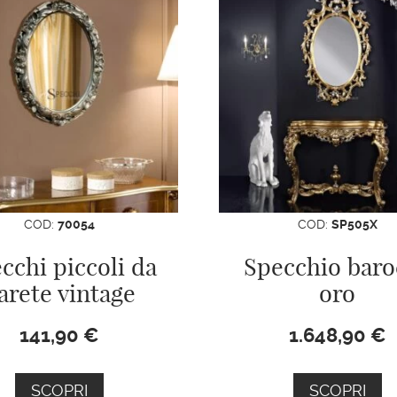
COD:
70054
COD:
SP505X
cchi piccoli da
Specchio baro
arete vintage
oro
141,90
€
1.648,90
€
SCOPRI
SCOPRI