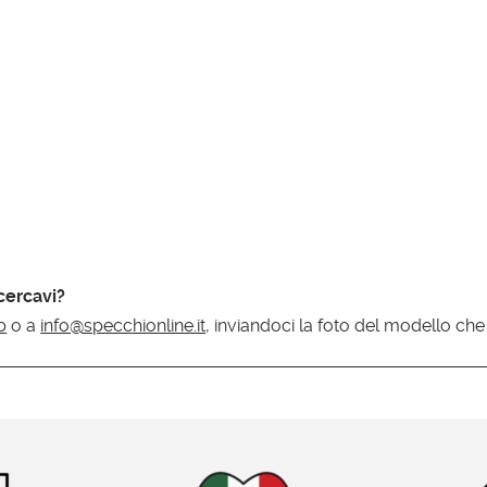
cercavi?
p
o a
info@specchionline.it
, inviandoci la foto del modello che