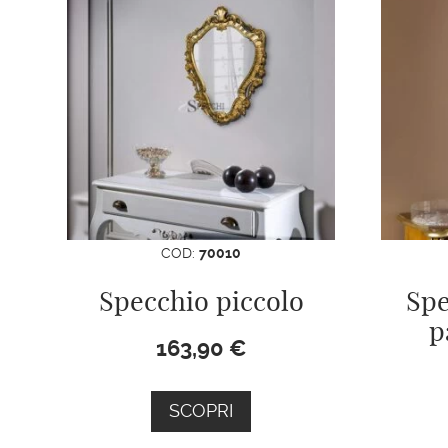
COD:
70010
Specchio piccolo
Spe
p
163,90
€
SCOPRI