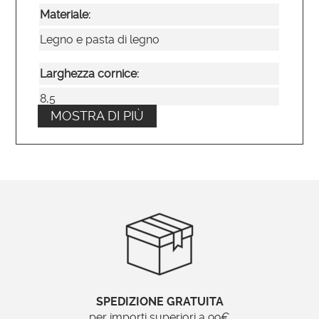
Materiale:
Legno e pasta di legno
Larghezza cornice:
8,5
MOSTRA DI PIÙ
Tipo di specchio:
Bisellato
Posizionamento:
Verticale e orizzontale
Ordinabile su misura?
No
SPEDIZIONE GRATUITA
Brand:
per importi superiori a 99€