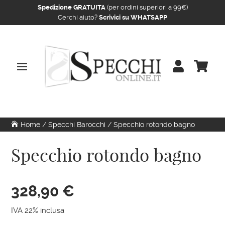
Spedizione GRATUITA
(per ordini superiori a 99€)
Cerchi aiuto?
Scrivici su WHATSAPP


Home
/
Specchi Barocchi
/ Specchio rotondo bagno
Specchio rotondo bagno
328,90
€
IVA 22% inclusa