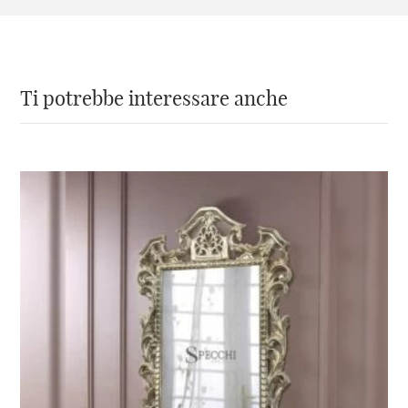
spessore.
La lavorazione artigianale del
nostro specchio rotondo foglia
Ti potrebbe interessare anche
argento in stile barocco lo rende
un oggetto unico e particolare
Specchionline.it
con una vasta scelta di
articoli prodotti artigianalmente secondo
rigorosi standard produttivi, nasce con l’idea
di aiutarti a trovare la
migliore cornice
per
decorare la tua casa
.
Ogni prodotto
, proprio per la sua
realizzazione
è un pezzo unico
. Questo
specchio rotondo bagno
attirerà la vostra
attenzione in qualsiasi punto della parete