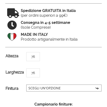

Spedizione GRATUITA in Italia
(per ordini superiori a 99€)

Consegna in 4-5 settimane
(Isole Comprese)
MADE IN ITALY
Prodotto artigianalmente in Italia
A
Altezza
76
l
t
Larghezza
76
e
r
n
Finitura
a
t
Campionario finiture:
i