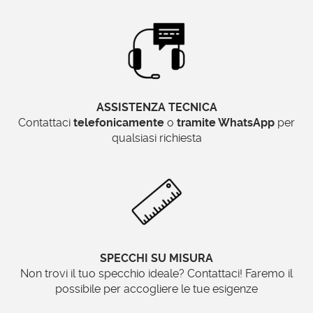
specchio rotondo bagno barocco
venga
appeso in ambienti umidi come il bagno.
Tutta la nostra gamma di
specchi rotondi
barocchi
viene così prodotta:
L’anima interna del nostro
specchio
ASSISTENZA TECNICA
rotondo bagno
, viene assemblata
Contattaci
telefonicamente
o
tramite WhatsApp
per
utilizzando legno massello che garantisce
qualsiasi richiesta
rigidezza, solidità e durata nel tempo allo
specchio.
La cornice viene creata utilizzando pasta di
legno (uno speciale impasto ricavato dallo
scortecciamento e dal taglio di tronchi di
legno tenero) e viene utilizzata per creare le
forme sinuose che caratterizzano tutto il
SPECCHI SU MISURA
Non trovi il tuo specchio ideale? Contattaci! Faremo il
nostro catalogo di specchiere barocche.
possibile per accogliere le tue esigenze
Lo specchio all’interno è bisellato e di 4mm di