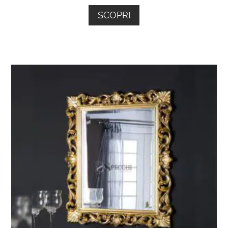
piccolo dettaglio, viene curato dai nostri
SCOPRI
artigiani che con delicatezza e maestria,
creano questo
specchio rotondo
intagliato
dalle forme sinuose.
Non hai trovato lo specchio
rotondo bagno che cercavi?
Sfoglia il
nostro catalogo
o scrivici
a
info@specchionline.it
, se sei
indeciso sul modello di specchio
barocco che hai scelto.
Ti aiuteremo con la tua ricerca!