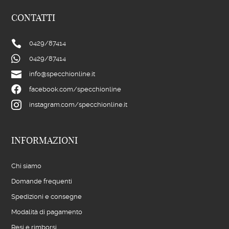
CONTATTI

0429/
87414

0429/
87414

info@specchionline.it

facebook.com/specchionline

instagram.com/specchionline.it
INFORMAZIONI
Chi siamo
Domande frequenti
Spedizioni e consegne
Modalità di pagamento
Resi e rimborsi