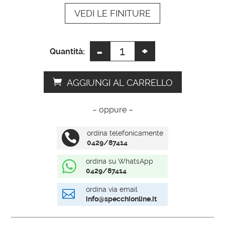
VEDI LE FINITURE
v
e
:
-
+
Specchio
Quantità:
rotondo
bagno
AGGIUNGI AL CARRELLO
quantità
– oppure –
ordina telefonicamente

0429/87414
ordina su WhatsApp

0429/87414
ordina via email

info@specchionline.it