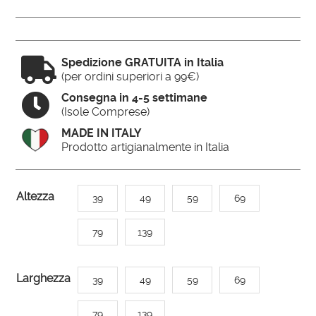

Spedizione GRATUITA in Italia
(per ordini superiori a 99€)

Consegna in 4-5 settimane
(Isole Comprese)
MADE IN ITALY
Prodotto artigianalmente in Italia
A
Altezza
39
49
59
69
l
t
79
139
e
r
Larghezza
39
49
59
69
n
a
79
139