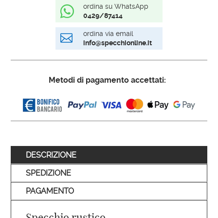
ordina su WhatsApp

0429/87414
ordina via email

info@specchionline.it
Metodi di pagamento accettati:
DESCRIZIONE
SPEDIZIONE
PAGAMENTO
Specchio rustico