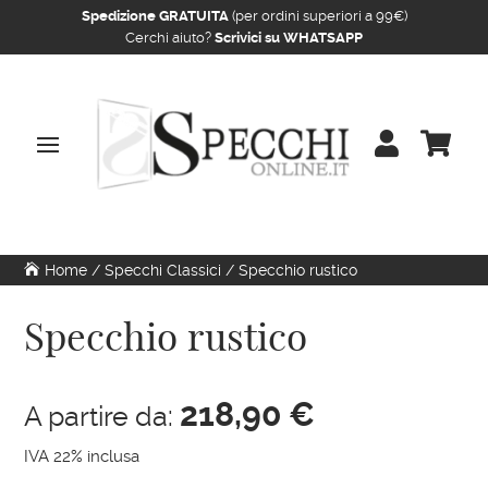
Spedizione GRATUITA
(per ordini superiori a 99€)
Cerchi aiuto?
Scrivici su WHATSAPP


Home
/
Specchi Classici
/ Specchio rustico
Specchio rustico
218,90
€
A partire da:
IVA 22% inclusa