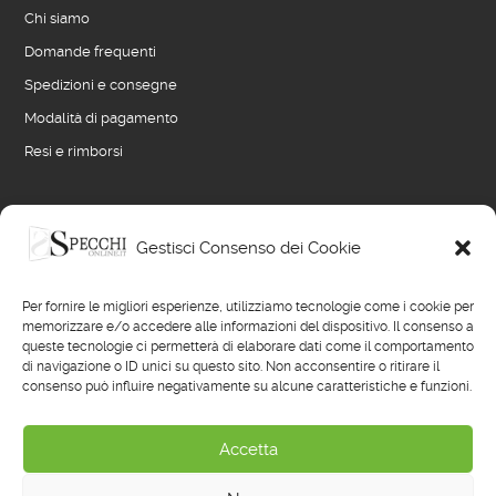
Chi siamo
Domande frequenti
Spedizioni e consegne
Modalità di pagamento
Resi e rimborsi
LINK UTILI
Gestisci Consenso dei Cookie
Blog
Per fornire le migliori esperienze, utilizziamo tecnologie come i cookie per
Termini e condizioni di vendita
memorizzare e/o accedere alle informazioni del dispositivo. Il consenso a
queste tecnologie ci permetterà di elaborare dati come il comportamento
Privacy policy
di navigazione o ID unici su questo sito. Non acconsentire o ritirare il
consenso può influire negativamente su alcune caratteristiche e funzioni.
Cookie policy
Reimposta preferenze cookie
Accetta