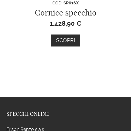
COD:
SP616X
Cornice specchio
1.428,90
€
SCOPRI
SPECCHI ONLINE
Frison Renzo s.a.s.