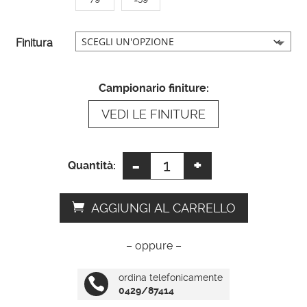
t
i
Finitura
v
e
:
Campionario finiture:
VEDI LE FINITURE
-
+
Specchio
Quantità:
rustico
quantità
AGGIUNGI AL CARRELLO
– oppure –
ordina telefonicamente

0429/87414