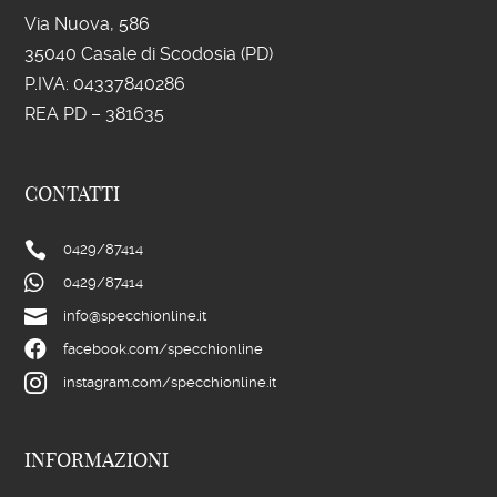
Via Nuova, 586
35040 Casale di Scodosia (PD)
P.IVA: 043
37840286
REA PD – 381635
CONTATTI

0429/
87414

0429/
87414

info@specchionline.it

facebook.com/specchionline

instagram.com/specchionline.it
INFORMAZIONI