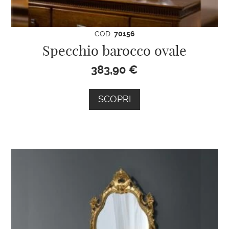
COD:
70156
Specchio barocco ovale
383,90
€
SCOPRI