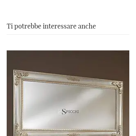
Lo specchio all’interno è liscio e di 4mm di
spessore.
Ti potrebbe interessare anche
La lavorazione artigianale della
nostra specchiera stile barocco
veneziano le rende oggetti unici e
particolari
Specchionline.it
con una vasta scelta di
articoli prodotti artigianalmente secondo
rigorosi standard produttivi, nasce con l’idea
di aiutarti a trovare il
miglior
complemento
per
decorare la tua casa
.
Ogni prodotto
, per come viene realizzato,
è
un pezzo unico
. Questo
specchio argento