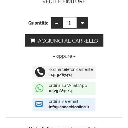
VEDI LE FINITURE
v
e
:
-
+
Specchio
Quantità:
stile
veneziano
AGGIUNGI AL CARRELLO
quantità
– oppure –
ordina telefonicamente

0429/87414
ordina su WhatsApp

0429/87414
ordina via email

info@specchionline.it