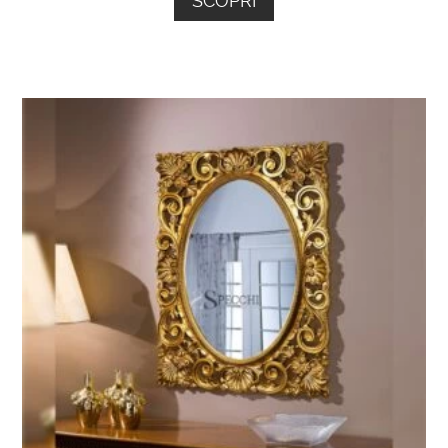
SCOPRI
piccolo dettaglio, viene curato dai nostri
artigiani che con delicatezza e maestria,
creano questo
specchio stile veneziano
dalle forme sinuose.
Non hai trovato lo specchio stile
veneziano che cercavi?
Sfoglia il
nostro catalogo
o scrivici
a
info@specchionline.it
, se sei
indeciso sul modello di specchio
stile veneziano che hai scelto.
Ti aiuteremo con la tua ricerca!