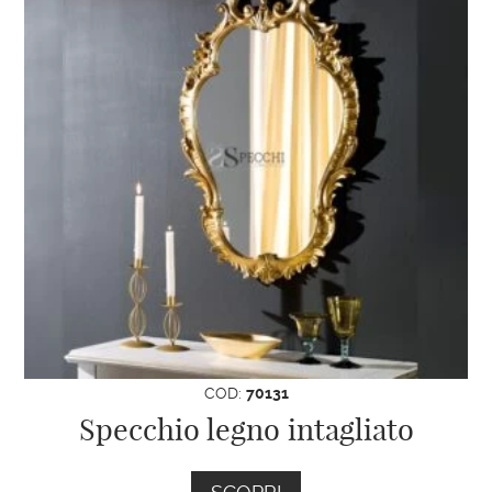
case
moderne
per creare un punto si stacco
dall’ambiente circostante e creare un focus su
un determinato punto della vostra casa.
E’ possibile utilizzare uno
specchio stile
barocco veneziano
all’interno di un’ambiente
moderno? Certo! Noi siamo sempre
disponibili a consigliare la giusta scelta del
colore anche in base al vostro arredamento,
quindi se aveste dei dubbi sulla finitura o altro
potete sempre scriverci una mail o inviarci un
messaggio su WhatsApp. saremo disponibili
ad aiutarvi nel trovare il miglior abbinamento
COD:
70131
per la vostra casa.
Specchio legno intagliato
Ogni cornice viene creata, assemblata e
decorata a mano, rigorosamente in Italia; ogni