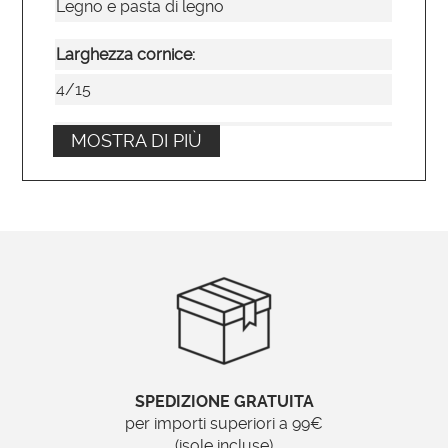
Legno e pasta di legno
Larghezza cornice:
4/15
Tipo di specchio:
MOSTRA DI PIÙ
Liscio
Posizionamento:
Verticale
Ordinabile su misura?
No
Brand:
SPEDIZIONE GRATUITA
Specchionline.it
per importi superiori a 99€
(isole incluse)