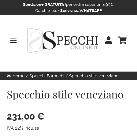
Spedizione GRATUITA
(per ordini superiori a 99€)
Cerchi aiuto?
Scrivici su WHATSAPP


Home
/
Specchi Barocchi
/ Specchio stile veneziano
Specchio stile veneziano
231,00
€
IVA 22% inclusa