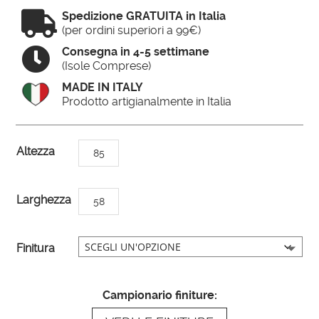

Spedizione GRATUITA in Italia
(per ordini superiori a 99€)

Consegna in 4-5 settimane
(Isole Comprese)
MADE IN ITALY
Prodotto artigianalmente in Italia
A
Altezza
85
l
t
Larghezza
58
e
r
n
Finitura
a
t
Campionario finiture:
i