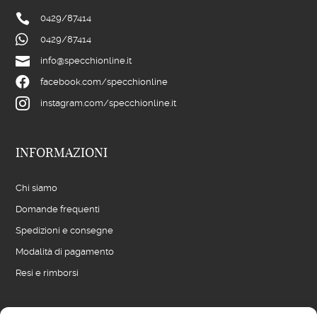

0429/
87414

0429/
87414

info@specchionline.it

facebook.com/specchionline

instagram.com/specchionline.it
INFORMAZIONI
Chi siamo
Domande frequenti
Spedizioni e consegne
Modalità di pagamento
Resi e rimborsi