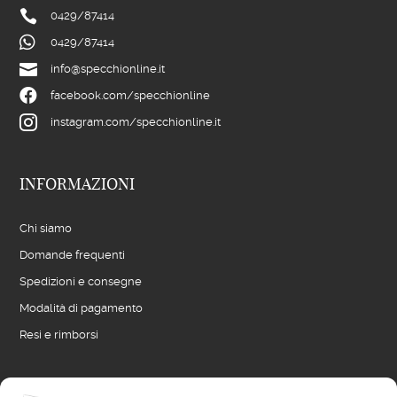

0429/
87414

0429/
87414

info@specchionline.it

facebook.com/specchionline

instagram.com/specchionline.it
INFORMAZIONI
Chi siamo
Domande frequenti
Spedizioni e consegne
Modalità di pagamento
Resi e rimborsi