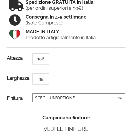

Spedizione GRATUITA in Italia
(per ordini superiori a 99€)

Consegna in 4-5 settimane
(Isole Comprese)
MADE IN ITALY
Prodotto artigianalmente in Italia
A
Altezza
106
l
t
Larghezza
95
e
r
n
Finitura
a
t
Campionario finiture:
i
VEDI LE FINITURE
v