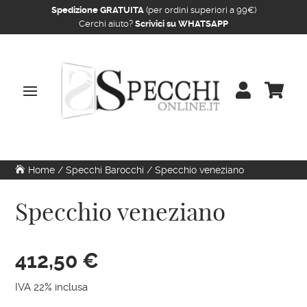
Spedizione GRATUITA
(per ordini superiori a 99€)
Cerchi aiuto?
Scrivici su WHATSAPP


Home
/
Specchi Barocchi
/ Specchio veneziano
Specchio veneziano
412,50
€
IVA 22% inclusa