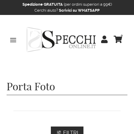
Spedizione GRATUITA
(per ordini superiori a 99€)
Cerchi aiuto?
Scrivici su WHATSAPP
0


Home
/
Porta Foto
/ Pagina 2
Porta Foto
FILTRI