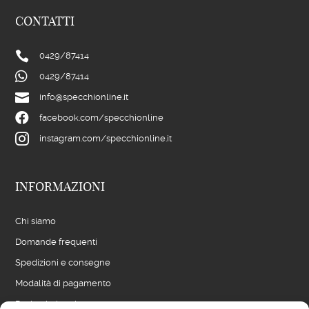
CONTATTI

0429/
87414

0429/
87414

info@specchionline.it

facebook.com/specchionline

instagram.com/specchionline.it
INFORMAZIONI
Chi siamo
Domande frequenti
Spedizioni e consegne
Modalità di pagamento
Resi e rimborsi