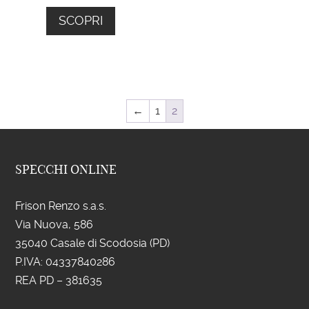
SCOPRI
←
1
2
SPECCHI ONLINE
Frison Renzo s.a.s.
Via Nuova, 586
35040 Casale di Scodosia (PD)
P.IVA: 043
37840286
REA PD – 381635