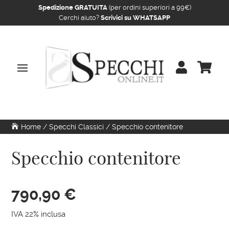
Spedizione GRATUITA
(per ordini superiori a 99€)
Cerchi aiuto?
Scrivici su WHATSAPP


Home
/
Specchi Classici
/ Specchio contenitore
Specchio contenitore
790,90
€
IVA 22% inclusa