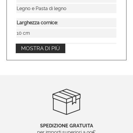
Legno e Pasta di legno
Larghezza cornice:
10 cm
Tipo di specchio:
MOSTRA DI PIÙ
Molato – bisellato
Posizionamento:
Orizzontale
Ordinabile su misura?
No
Brand:
SPEDIZIONE GRATUITA
Specchionline.it
per importi superiori a 99€