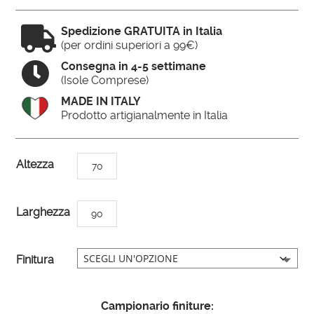

Spedizione GRATUITA in Italia
(per ordini superiori a 99€)

Consegna in 4-5 settimane
(Isole Comprese)
MADE IN ITALY
Prodotto artigianalmente in Italia
A
Altezza
70
l
t
Larghezza
90
e
r
n
Finitura
a
t
Campionario finiture:
i