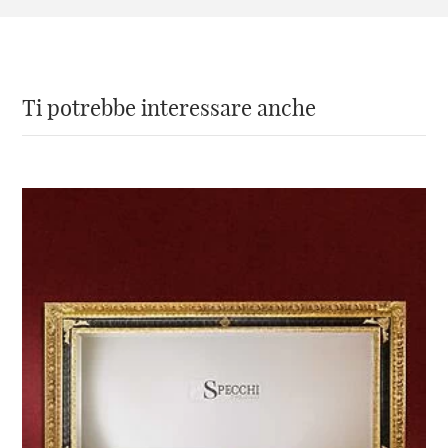
L’altissima qualità di tutte le vernici
utilizzate, permettono l’installazione di questo
specchio anche in
bagno
.
Ti potrebbe interessare anche
Non hai trovato lo specchio
contenitore che cercavi?
Sfoglia il
nostro catalogo
o scrivici
a
info@specchionline.it
,
inviandoci la foto del modello che
hai scelto.
Ti aiuteremo con la tua ricerca!