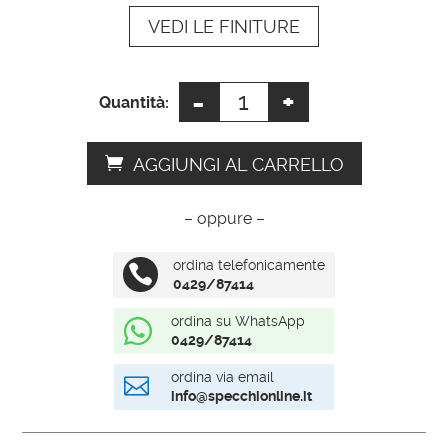
VEDI LE FINITURE
v
e
:
-
+
Specchio
Quantità:
contenitore
quantità
AGGIUNGI AL CARRELLO
– oppure –
ordina telefonicamente

0429/87414
ordina su WhatsApp

0429/87414
ordina via email

info@specchionline.it