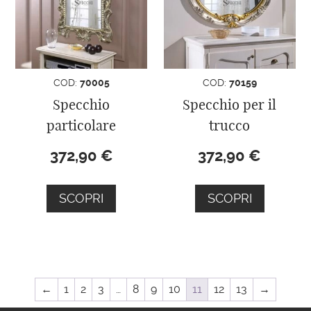
COD:
70005
COD:
70159
Specchio
Specchio per il
particolare
trucco
372,90
€
372,90
€
SCOPRI
SCOPRI
←
1
2
3
…
8
9
10
11
12
13
→