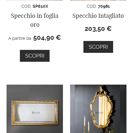
COD:
SP610X
COD:
70981
Specchio in foglia
Specchio Intagliato
oro
203,50
€
504,90
€
A partire da:
SCOPRI
SCOPRI