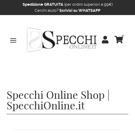
Spedizione GRATUITA
(per ordini superiori a 99€)
Cerchi aiuto?
Scrivici su WHATSAPP
0


Home
/
Specchi Online Shop | SpecchiOnline.it
/ Pagina
11
Specchi Online Shop |
SpecchiOnline.it