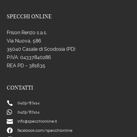
SPECCHI ONLINE
Frison Renzo s.a.s.
Via Nuova, 586
35040 Casale di Scodosia (PD)
P.IVA: 043
37840286
REA PD – 381635
CONTATTI

0429/
87414

0429/
87414

info@specchionline.it

facebook.com/specchionline