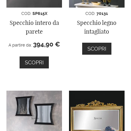
COD:
SP615X
COD:
70131
Specchio intero da
Specchio legno
parete
intagliato
394,90
€
A partire da:
SCOPRI
SCOPRI