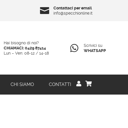
Contattaci per email

info@specchionline.it
Hai bisogno di noi?
Scrivici su

CHIAMACI: 0429 87414
WHATSAPP
Lun – Ven: 08-12 / 14-18
0


CHI SIAMO
CONTATTI