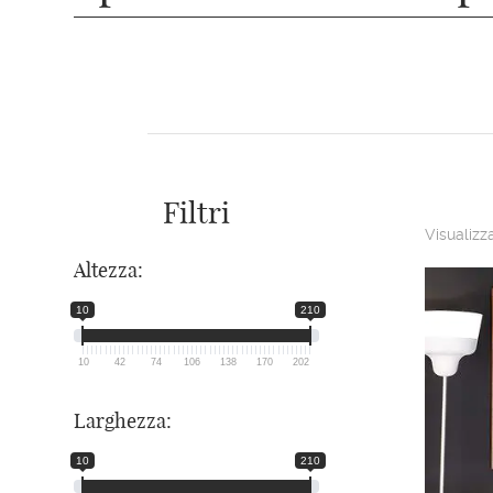
Filtri
Visualizza
Altezza:
10
210
10
42
74
106
138
170
202
Larghezza:
10
210