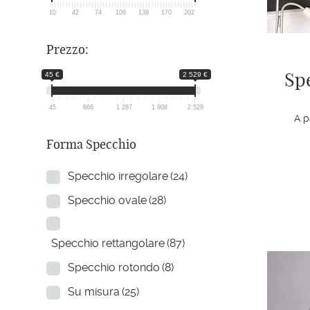
10
42
74
106
138
170
202
Prezzo:
Sp
45 €
2 529 €
45
666
1 287
1 908
2 529
A p
Forma Specchio
Specchio irregolare
(24)
Specchio ovale
(28)
Specchio rettangolare
(87)
Specchio rotondo
(8)
Su misura
(25)