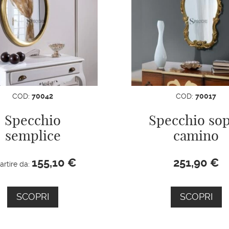
COD:
70042
COD:
70017
Specchio
Specchio so
semplice
camino
155,10
€
251,90
€
artire da:
SCOPRI
SCOPRI