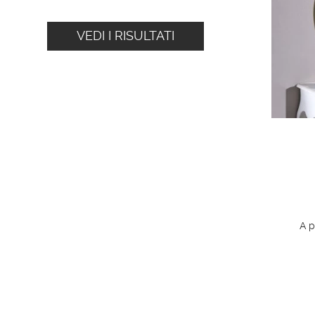
VEDI I RISULTATI
A p