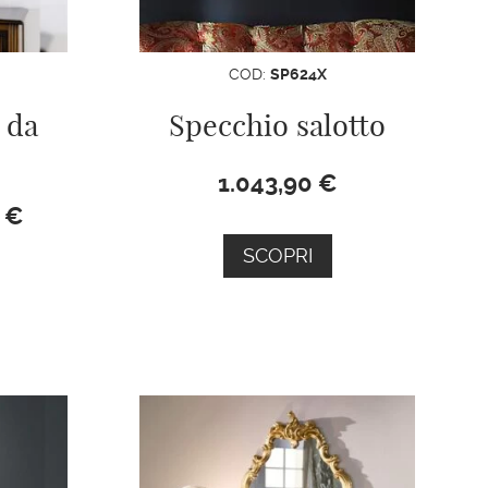
COD:
SP624X
 da
Specchio salotto
1.043,90
€
0
€
SCOPRI