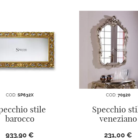
COD:
SP632X
COD:
70520
pecchio stile
Specchio sti
barocco
veneziano
933,90
€
231,00
€