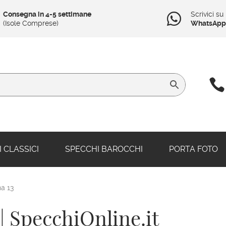
Consegna in 4-5 settimane
Scrivici su

(Isole Comprese)
WhatsApp

 CLASSICI
SPECCHI BAROCCHI
PORTA FOTO
a 13
| SpecchiOnline.it