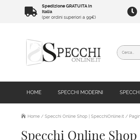
Spedizione GRATUITA in


Italia
(per ordini superiori a 99€)
HOME
SPECCHI MODERNI
SPECCHI
Home
/
Specchi Online Shop | SpecchiOnline.it
/ Pagin
Specchi Online Shop 