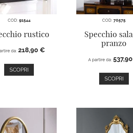
COD:
91544
COD:
70575
ecchio rustico
Specchio sala
pranzo
218,90
€
artire da:
537,9
A partire da:
SCOPRI
SCOPRI