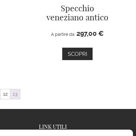
Specchio
veneziano antico
297,00
€
A partire da:
SCOPRI
12
13
LINK UTILI