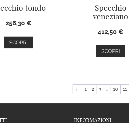
ecchio tondo
Specchio
veneziano
256,30
€
412,50
€
SCOPRI
SCOPRI
←
1
2
3
…
10
11
TTI
INFORMAZIONI