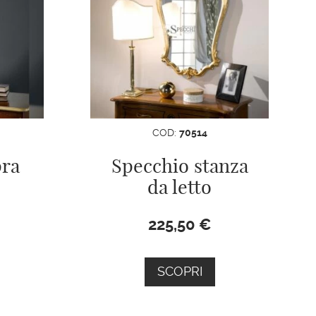
COD:
70514
pra
Specchio stanza
da letto
225,50
€
SCOPRI