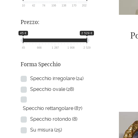
10
42
74
106
138
170
202
Prezzo:
Po
45 €
2 529 €
45
666
1 287
1 908
2 529
Forma Specchio
Specchio irregolare
(24)
Specchio ovale
(28)
Specchio rettangolare
(87)
Specchio rotondo
(8)
Su misura
(25)