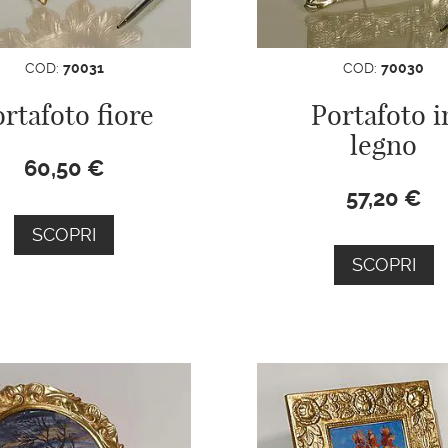
COD:
70031
COD:
70030
rtafoto fiore
Portafoto i
legno
60,50
€
57,20
€
SCOPRI
SCOPRI