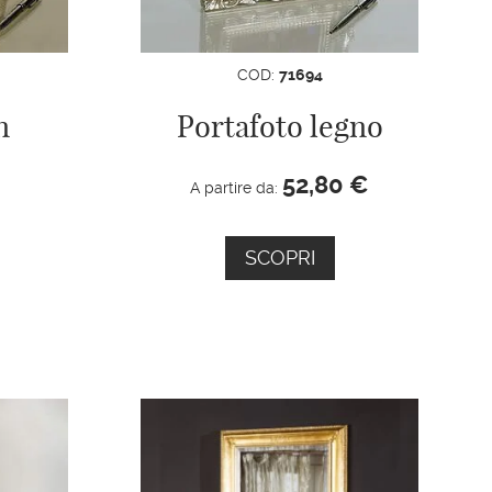
COD:
71694
n
Portafoto legno
52,80
€
A partire da:
SCOPRI