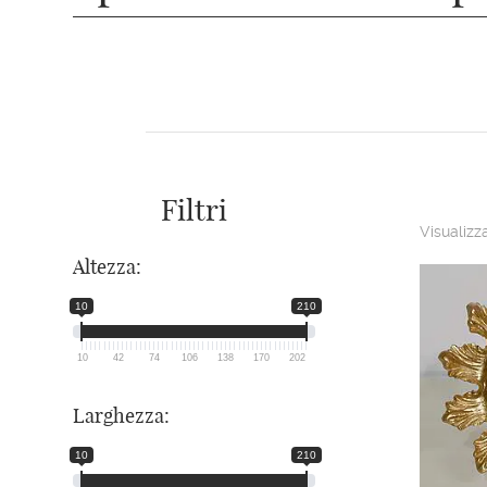
Filtri
Visualizza
Altezza:
10
210
10
42
74
106
138
170
202
Larghezza:
10
210