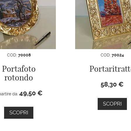
COD:
70008
COD:
70024
Portafoto
Portaritrat
rotondo
58,30
€
49,50
€
partire da:
SCOPRI
SCOPRI