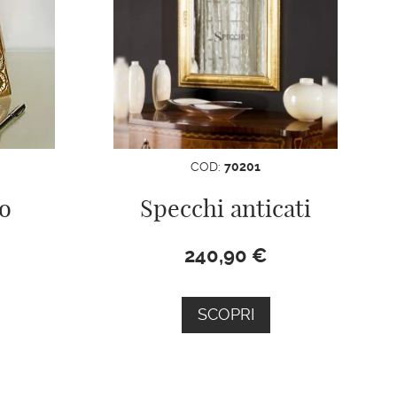
COD:
70201
to
Specchi anticati
240,90
€
SCOPRI