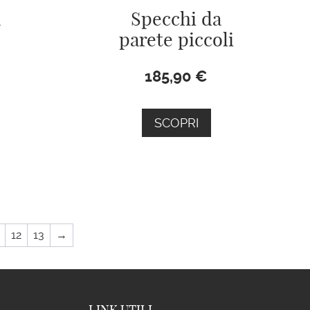
a
Specchi da
parete piccoli
185,90
€
SCOPRI
12
13
→
LINK UTILI