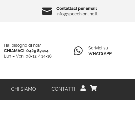
Contattaci per email

info@specchionline.it
Hai bisogno di noi?
Scrivici su

CHIAMACI: 0429 87414
WHATSAPP
Lun – Ven: 08-12 / 14-18
0


CHI SIAMO
CONTATTI