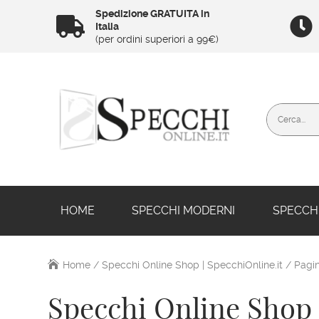
Spedizione GRATUITA in


Italia
(per ordini superiori a 99€)
HOME
SPECCHI MODERNI
SPECCHI
Home
/
Specchi Online Shop | SpecchiOnline.it
/ Pagin
Specchi Online Shop 