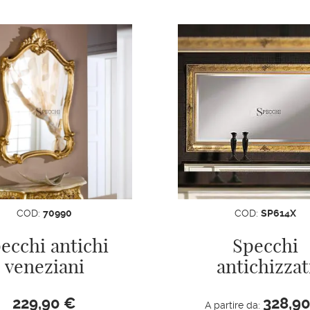
COD:
70990
COD:
SP614X
ecchi antichi
Specchi
veneziani
antichizzat
229,90
€
328,9
A partire da: