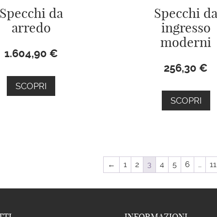
Specchi da
Specchi d
arredo
ingresso
moderni
1.604,90
€
256,30
€
SCOPRI
SCOPRI
←
1
2
3
4
5
6
…
11
TTI
INFORMAZIONI