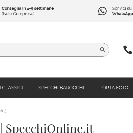
Consegna in 4-5 settimane
Scrivici su

(Isole Comprese)
WhatsApp

 CLASSICI
SPECCHI BAROCCHI
PORTA FOTO
a 3
| SpecchiOnline.it