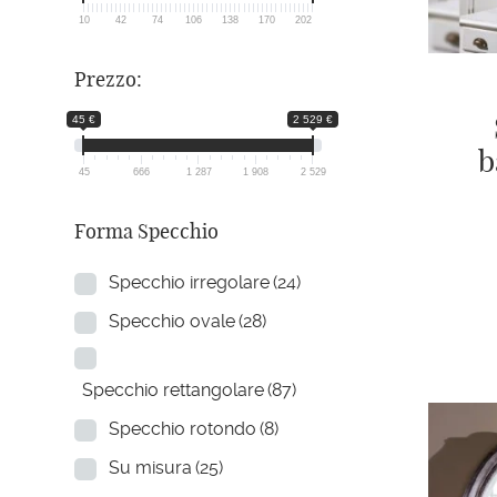
10
42
74
106
138
170
202
Prezzo:
45 €
2 529 €
b
45
666
1 287
1 908
2 529
Forma Specchio
Specchio irregolare
(24)
Specchio ovale
(28)
Specchio rettangolare
(87)
Specchio rotondo
(8)
Su misura
(25)