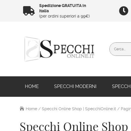
Spedizione GRATUITA in


Italia
(per ordini superiori a 99€)
HOME
SPECCHI MODERNI
SPECCHI
Home
/
Specchi Online Shop | SpecchiOnline.it
/ Pagi
Specchi Online Shop 