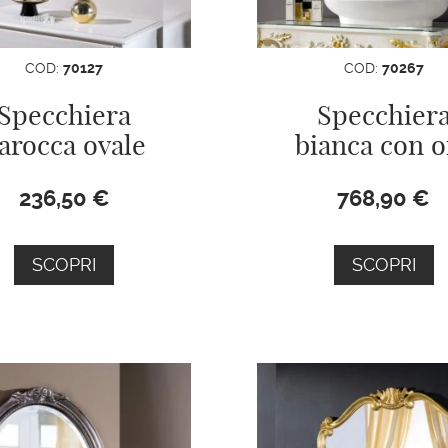
COD:
70127
COD:
70267
Specchiera
Specchier
arocca ovale
bianca con o
236,50
€
768,90
€
SCOPRI
SCOPRI