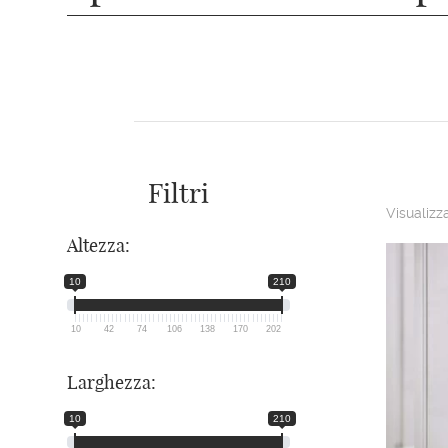
Filtri
Visualizza
Altezza:
10
210
10
42
74
106
138
170
202
Larghezza:
10
210