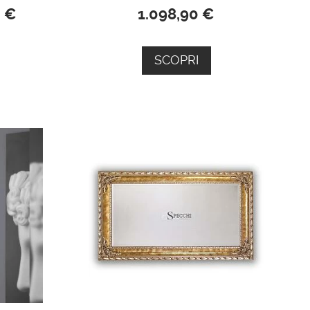
0
€
1.098,90
€
SCOPRI