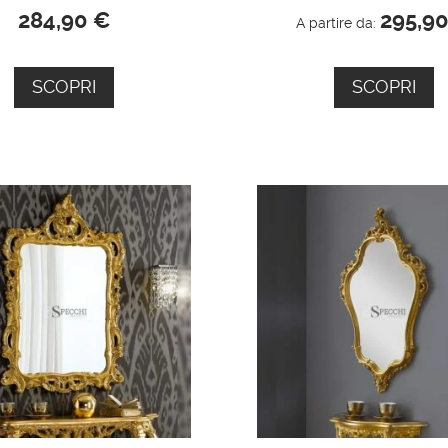
284,90
€
295,9
A partire da:
SCOPRI
SCOPRI