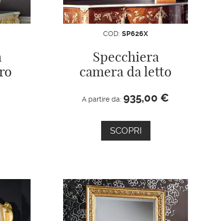
COD:
SP626X
a
Specchiera
ro
camera da letto
935,00
€
A partire da:
SCOPRI