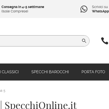
Consegna in 4-5 settimane
Scrivici su

(Isole Comprese)
WhatsApp

 CLASSICI
SPECCHI BAROCCHI
PORTA FOTO
na 5
| SpecchiOnline.it