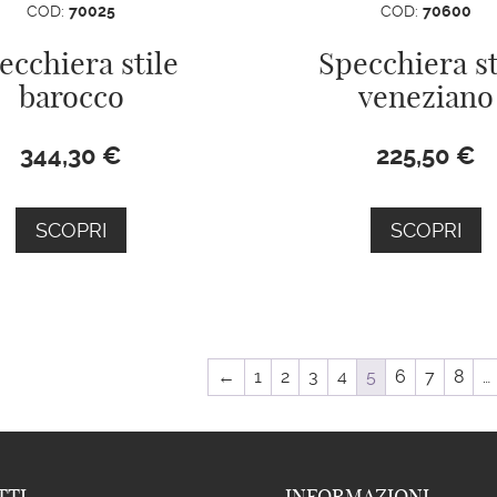
COD:
70025
COD:
70600
ecchiera stile
Specchiera st
barocco
veneziano
344,30
€
225,50
€
SCOPRI
SCOPRI
←
1
2
3
4
5
6
7
8
…
TTI
INFORMAZIONI