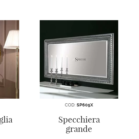
COD:
SP605X
glia
Specchiera
grande