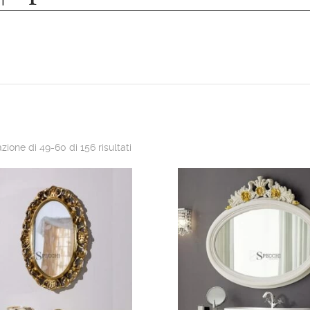
zione di 49-60 di 156 risultati