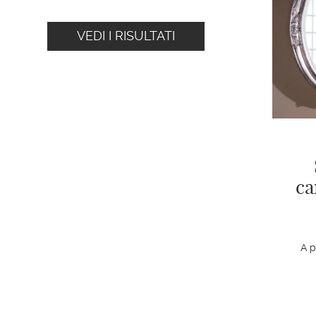
VEDI I RISULTATI
ca
A p