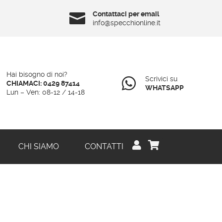
Contattaci per email

info@specchionline.it
Hai bisogno di noi?
Scrivici su

CHIAMACI: 0429 87414
WHATSAPP
Lun – Ven: 08-12 / 14-18
0


CHI SIAMO
CONTATTI