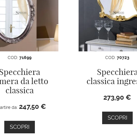
COD:
71699
COD:
70723
Specchiera
Specchier
mera da letto
classica ingr
classica
273,90
€
247,50
€
artire da:
SCOPRI
SCOPRI