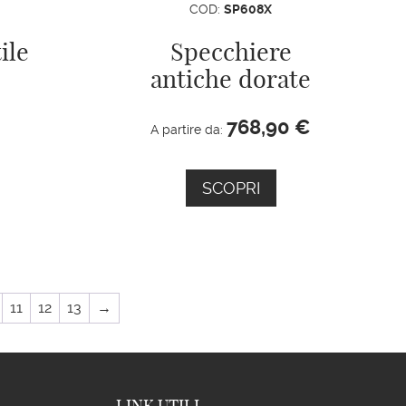
COD:
SP608X
ile
Specchiere
antiche dorate
768,90
€
A partire da:
SCOPRI
11
12
13
→
LINK UTILI