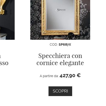
COD:
SP687X
a
Specchiera con
esso
cornice elegante
427,90
€
A partire da:
SCOPRI